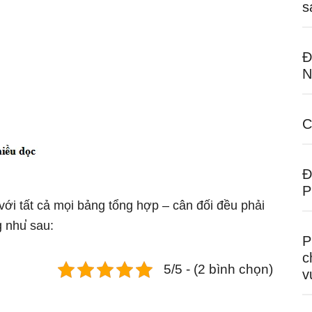
s
Đ
N
C
Đ
P
 với tất cả mọi bảng tổng hợp – cân đối đều phải
 nhu̕ sau:
P
c
5/5 - (2 bình chọn)
v