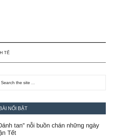
H TẾ
idebar
earch
e
hính
te
BÀI NỔI BẬT
Đánh tan” nỗi buồn chán những ngày
ận Tết