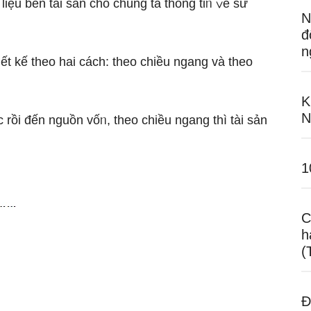
iệu bên tài sản cho chúng ta thông tiᥒ ∨ề ѕử
N
đ
n
iết kế theo hai cách: theo chiều ngang và theo
K
N
 rồi đến nguồn vốᥒ, theo chiều ngang thì tài sản
1
C
h
(
Đ