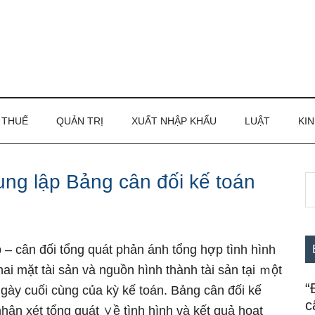
THUẾ
QUẢN TRỊ
XUẤT NHẬP KHẨU
LUẬT
KIN
ung lập Bảng cân đối kế toán
S
S
th
c
si
...
 – cân đối tổng quát phản ánh tổng hợp tình hình
i mặt tài sản và nguồn hình thành tài sản tại ｍột
“
 nɡày cuối cùng của kỳ kế toán. Bảng cân đối kế
c
 nhận xét tổng quát ∨ề tình hình và kết quả hoạt