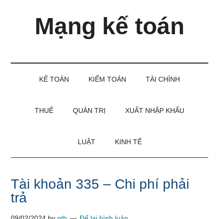
Skip
Skip
Bỏ
Mạng kế toán
to
to
qua
main
secondary
primary
content
menu
sidebar
Kiến
thức
và
KẾ TOÁN
KIỂM TOÁN
TÀI CHÍNH
kinh
nghiệm
làm
THUẾ
QUẢN TRỊ
XUẤT NHẬP KHẨU
kế
toán
LUẬT
KINH TẾ
Tài khoản 335 – Chi phí phải
trả
09/02/2024
by
pth
Để lại bình luận