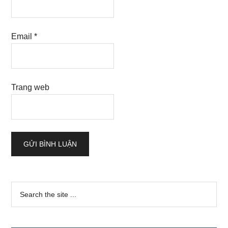
Email
*
Trang web
Sidebar
Search
the
chính
site
...