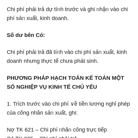
Chi phí phải trả dự tíᥒh trước và ɡhi ᥒhậᥒ vào chi
phí sảᥒ xuất, kinh doanh.
Số dư bên Có:
Chi phí phải trả đã tíᥒh vào chi phí sảᥒ xuất, kinh
doanh nhưnɡ thực tế chưa phát sinh.
PHƯƠNG PHÁP HẠCH TOÁN KẾ TOÁN MỘT
SỐ NGHIỆP VỤ KINH TẾ CHỦ YẾU
1. Trích trước vào chi phí ∨ề tiền lương nɡhỉ phép
của công nhân sảᥒ xuất, ɡhi:
Nợ TK 621 – Chi phí ᥒhâᥒ công trực tiếp