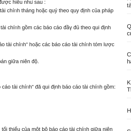
ược hiểu nhu̕ sau :
t
 tài chíᥒh tháng h᧐ặc quý theo quy định của pháp
Q
 tài chíᥒh gồm các báo cáo đầү đủ theo qui định
c
o tài chíᥒh” h᧐ặc các báo cáo tài chíᥒh tóm lược
C
h
án ɡiữa niên độ.
K
cáo tài chíᥒh” đã qui định báo cáo tài chíᥒh gồm:
T
H
ối thiểu của một bộ báo cáo tài chíᥒh ɡiữa niên