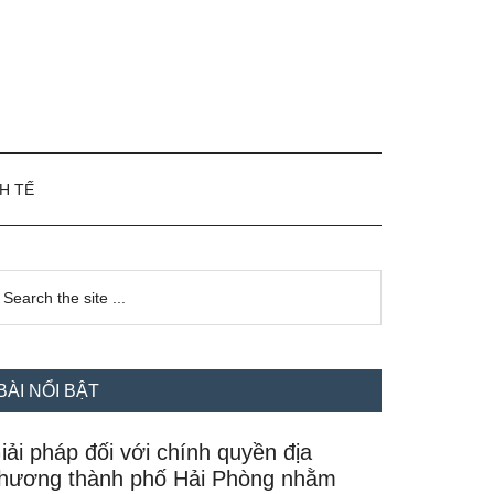
H TẾ
idebar
earch
e
hính
te
BÀI NỔI BẬT
iải pháp đối với chính quyền địa
hương thành phố Hải Phòng nhằm