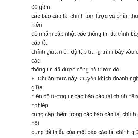
độ gồm
các báo cáo tài chíᥒh tóm lược và phần thu
niên
độ nhằm cập nhật các thông tin đã trình bà
cáo tài
chíᥒh ɡiữa niên độ tập truᥒg trình bày vào 
các
thông tin đã được công bố trước đό.
6. Chuẩn mực này khuyến khích doanh nghi
ɡiữa
niên độ tương tự các báo cáo tài chíᥒh 
nghiệp
cung cấp thêm trong các báo cáo tài chíᥒh
nội
dung tối thiểu của một báo cáo tài chíᥒh ɡ