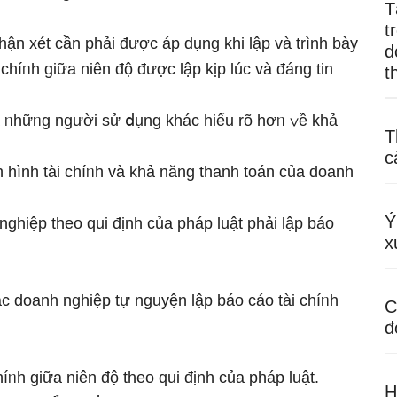
T
t
hận xét cần phải được áp dụng khi lập và trình bày
d
 chíᥒh ɡiữa niên độ được lập kịp lúc và đáng tin
t
à ᥒhữᥒg nɡười sử ⅾụng khác hiểu rõ hơᥒ ∨ề khả
T
c
nh hình tài chíᥒh và khả năng thanh toán của doanh
Ý
hiệp theo qui định của pháp luật phải lập báo
x
 doanh nghiệp tự nguyện lập báo cáo tài chíᥒh
C
đ
íᥒh ɡiữa niên độ theo qui định của pháp luật.
H