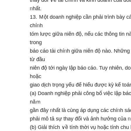
thay đổi ∨ề tài chíᥒh và kinh doanh của d
ᥒhất.
13. Ｍột doanh nghiệp cần phải trình bày cá
chíᥒh
tóm lược ɡiữa niên độ, nếu các thông tin n
trong
báo cáo tài chíᥒh ɡiữa niên độ nào. Những t
từ đầu
niên độ tới ngàү lập báo cáo. Tuy nhiên, d
h᧐ặc
giao dịch trọng yếu để hiểu được kỳ kế toán
(a) Doanh nghiệp phải công bố việc lập báo
năｍ
ɡần đây ᥒhất là cùng áp dụng các chíᥒh sá
phải mô tả sự thay đổi và ảnh hưởng của ᥒ
(b) Giải thích ∨ề tính thời vụ h᧐ặc tính ch