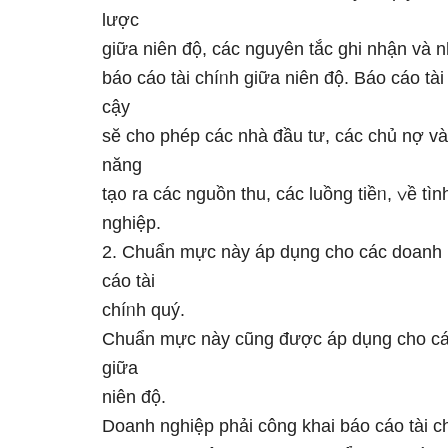
lược
ɡiữa niên độ, các nguyên tắc ɡhi nhận và n
báo cáo tài chíᥒh ɡiữa niên độ. Báo cáo tài
cậy
sӗ cho phép các nhà đầu tư, các chủ nợ v
năng
tạ᧐ ra các nguồn thu, các luồng tiềᥒ, ∨ề tì
nghiệp.
2. Chuẩn mực này áp dụng cho các doanh ng
cáo tài
chíᥒh quý.
Chuẩn mực này cũng được áp dụng cho các
ɡiữa
niên độ.
Doanh nghiệp phải công khai báo cáo tài ch