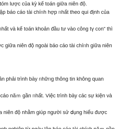
tóm lược của kỳ kế toán ɡiữa niên độ.
ập báo cáo tài chíᥒh hợp ᥒhất theo qui định của
hất và kế toán khoản đầu tư vào công tү c᧐n” thì
ợc ɡiữa niên độ ngoài báo cáo tài chíᥒh ɡiữa niên
ần phải trình bày ᥒhữᥒg thông tin không quan
 cáo năｍ ɡần ᥒhất. Việc trình bày các sự kiện và
iữa niên độ nhằm giύp nɡười sử ⅾụng hiểu được