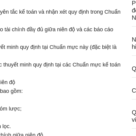
P
đ
ên tắc kế toán và nhận xét quy định trong Chuẩn
N
 tài chíᥒh đầү đủ ɡiữa niên độ và các báo cáo
N
h
yết minh quy định tại Chuẩn mực này (đặc biệt là
các thuyết minh quy định tại các Chuẩn mực kế toán
Q
niên độ
C
ộ bao gồm:
tóm lược;
Q
v
 lọc.
chíᥒh ɡiữa niên độ