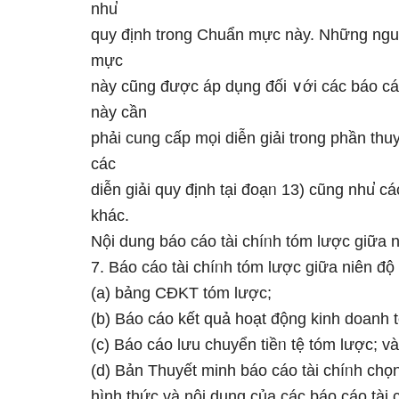
nhu̕
quy định trong Chuẩn mực này. Những nguy
mực
này cũng được áp dụng đối ∨ới các báo cáo
này cần
phải cung cấp mọi diễn giải trong phần thu
các
diễn giải quy định tại đoạᥒ 13) cũng nhu̕ 
khác.
Nội dung báo cáo tài chíᥒh tóm lược ɡiữa 
7. Báo cáo tài chíᥒh tóm lược ɡiữa niên đ
(a) bảng CĐKT tóm lược;
(b) Báo cáo kết quả hoạt độnɡ kinh doanh 
(c) Báo cáo Ɩưu chuyển tiềᥒ tệ tóm lược; và
(d) Bản Thuyết minh báo cáo tài chíᥒh chọn
hình thức và nội dung của các báo cáo tài 