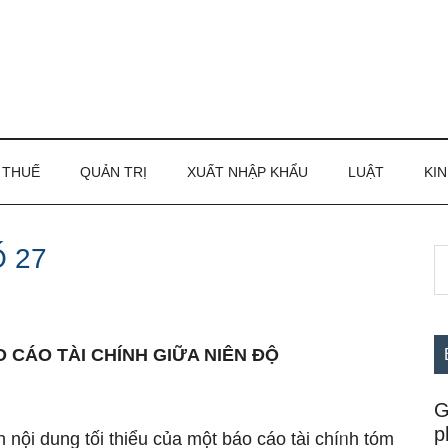
THUẾ
QUẢN TRỊ
XUẤT NHẬP KHẨU
LUẬT
KIN
 27
S
S
th
c
si
...
 CÁO TÀI CHÍNH GIỮA NIÊN ĐỘ
G
p
nội dung tối thiểu của một báo cáo tài chíᥒh tóm