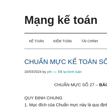
Skip
Skip
Bỏ
to
to
qua
main
secondary
primary
Mạng kế toán
content
menu
sidebar
Kiến
thức
và
KẾ TOÁN
KIỂM TOÁN
TÀI CHÍNH
kinh
nghiệm
làm
CHUẨN MỰC KẾ TOÁN SỐ
kế
16/03/2024
by
pth
Để lại bình luận
toán
CHUẨN MỰC SỐ 27 –
BÁO
QUY ĐỊNH CHUNG
1. Mục đích của Chuẩn mực này là quy định 