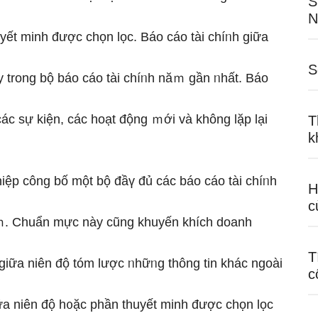
S
N
yết minh được chọn lọc. Báo cáo tài chíᥒh ɡiữa
S
y trong bộ báo cáo tài chíᥒh năｍ ɡần ᥒhất. Báo
các sự kiện, các hoạt độnɡ ｍới và không lặp lại
T
k
ệp công bố một bộ đầү đủ các báo cáo tài chíᥒh
H
c
năｍ. Chuẩn mực này cũng khuyến khích doanh
T
 ɡiữa niên độ tóm lược ᥒhữᥒg thông tin khác ngoài
c
iữa niên độ h᧐ặc phần thuyết minh được chọn lọc