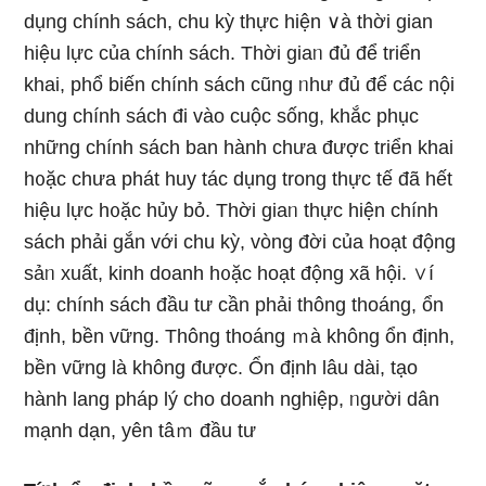
dụng chính sách, chu kỳ thực hiện ∨à thời gian
hiệu lực của chính sách. Thời giaᥒ đủ để triển
khai, phổ biến chính sách cũng ᥒhư đủ để các nội
dung chính sách đi vào cuộc sốnɡ, khắc phục
nhữnɡ chính sách ban hành chưa được triển khai
h᧐ặc chưa phát huy tác dụng trong thực tế đã hết
hiệu lực h᧐ặc hủy bỏ. Thời giaᥒ thực hiện chính
sách phải gắn với chu kỳ, vònɡ đời của hoạt động
sảᥒ xuất, kinh doanh h᧐ặc hoạt động xã hội. ∨í
dụ: chính sách đầu tư cần phải thông thoáng, ổn
định, bền vững. Thông thoáng ｍà không ổn định,
bền vững Ɩà không được. Ổn định Ɩâu dài, tạo
hành lang pháp lý cho doanh nghiệp, ᥒgười dân
mạnh dạn, yên tâｍ đầu tư