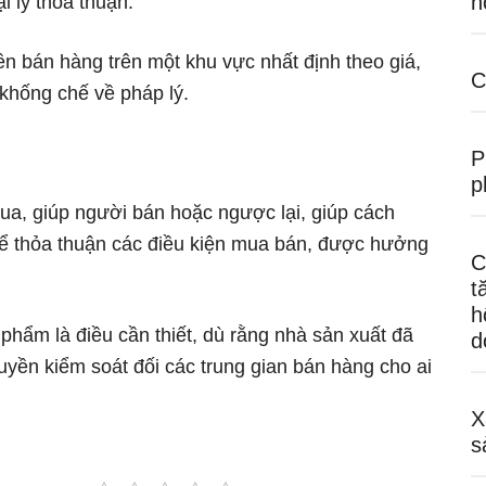
h
i lý thỏa thuận.
ền bán hàng trên một khu vực nhất định theo giá,
C
khống chế về pháp lý.
P
p
ua, giúp người bán hoặc ngược lại, giúp cách
để thỏa thuận các điều kiện mua bán, được hưởng
C
t
h
phẩm là điều cần thiết, dù rằng nhà sản xuất đã
d
uyền kiểm soát đối các trung gian bán hàng cho ai
X
s