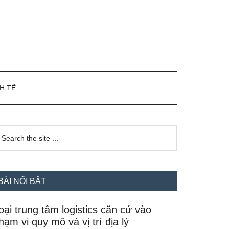
H TẾ
idebar
earch
e
hính
te
BÀI NỔI BẬT
oại trung tâm logistics căn cứ vào
hạm vi quy mô và vị trí địa lý