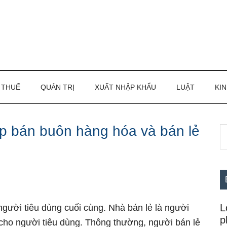
THUẾ
QUẢN TRỊ
XUẤT NHẬP KHẨU
LUẬT
KIN
p bán buôn hàng hóa và bán lẻ
S
S
th
c
si
...
L
gười tiêu dùng cuối cùng. Nhà bán lẻ là người
p
 cho người tiêu dùng. Thông thường, người bán lẻ