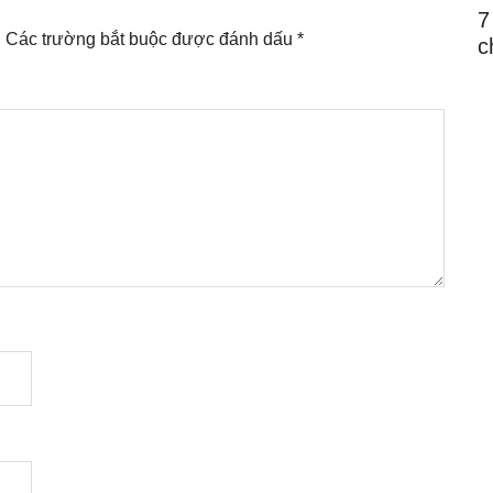
7
.
Các trường bắt buộc được đánh dấu
*
c