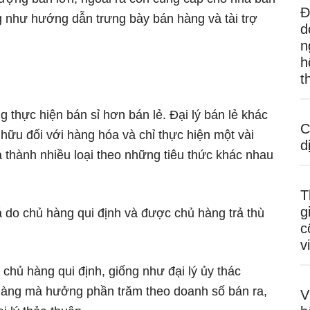
Đ
g như hướng dẫn trưng bày bán hàng và tài trợ
d
n
h
t
 thực hiện bán sỉ hơn bán lẻ. Đại lý bán lẻ khác
C
hữu đối với hàng hóa và chỉ thực hiện một vài
d
ia thành nhiều loại theo những tiêu thức khác nhau
T
g
iá do chủ hàng qui định và được chủ hàng trả thù
c
v
o chủ hàng qui định, giống như đại lý ủy thác
hàng mà hưởng phần trăm theo doanh số bán ra,
V