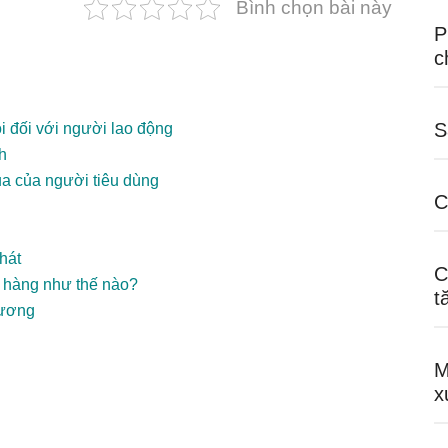
Bình chọn bài này
P
c
S
ội đối với người lao động
h
a của người tiêu dùng
C
hát
C
h hàng như thế nào?
t
lương
M
x