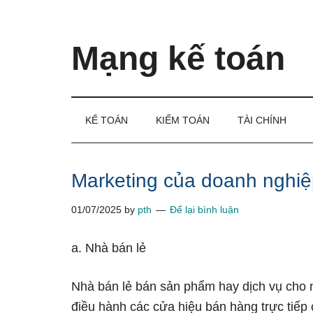
Skip
Skip
Bỏ
to
to
qua
main
secondary
primary
Mạng kế toán
content
menu
sidebar
Kiến
thức
và
KẾ TOÁN
KIỂM TOÁN
TÀI CHÍNH
kinh
nghiệm
làm
Marketing của doanh nghiệ
kế
01/07/2025
by
pth
Để lại bình luận
toán
a. Nhà bán lẻ
Nhà bán lẻ bán sản phẩm hay dịch vụ cho n
điều hành các cửa hiệu bán hàng trực tiếp