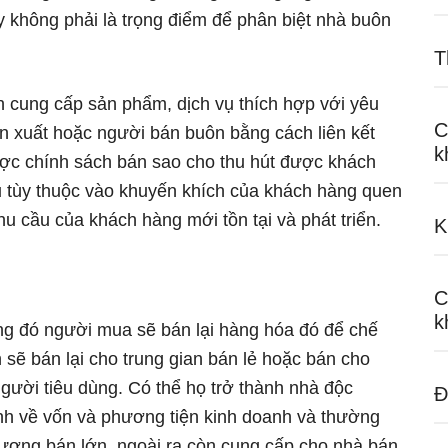
 không phải là trọng điểm để phân biệt nhà buôn
T
 cung cấp sản phẩm, dịch vụ thích hợp với yêu
C
n xuất hoặc người bán buôn bằng cách liên kết
k
ược chính sách bán sao cho thu hút được khách
ều tùy thuộc vào khuyến khích của khách hàng quen
u cầu của khách hàng mới tồn tại và phát triển.
K
C
k
ng đó người mua sẽ bán lại hàng hóa đó để chế
sẽ bán lại cho trung gian bán lẻ hoặc bán cho
ười tiêu dùng. Có thể họ trở thành nhà độc
Đ
ạnh về vốn và phương tiện kinh doanh và thường
 lượng bán lớn, ngoài ra còn cung cấp cho nhà bán