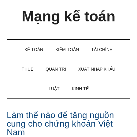
Skip
Skip
Bỏ
Mạng kế toán
to
to
qua
main
secondary
primary
content
menu
sidebar
Kiến
thức
và
KẾ TOÁN
KIỂM TOÁN
TÀI CHÍNH
kinh
nghiệm
làm
THUẾ
QUẢN TRỊ
XUẤT NHẬP KHẨU
kế
toán
LUẬT
KINH TẾ
Làm thế nào để tăng nguồn
cung cho chứng khoán Việt
Nam