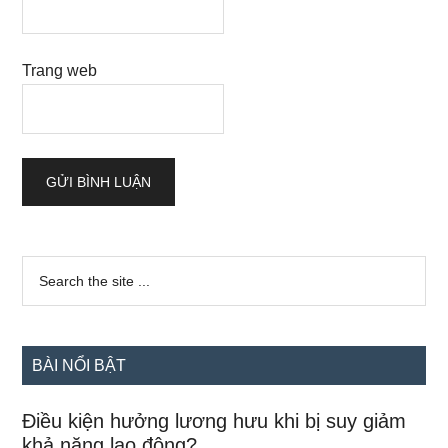
Trang web
Sidebar
Search
the
chính
site
...
BÀI NỔI BẬT
Điều kiện hưởng lương hưu khi bị suy giảm
khả năng lao động?