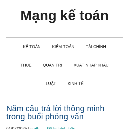
Skip
Skip
Bỏ
Mạng kế toán
to
to
qua
main
secondary
primary
content
menu
sidebar
Kiến
thức
và
KẾ TOÁN
KIỂM TOÁN
TÀI CHÍNH
kinh
nghiệm
làm
THUẾ
QUẢN TRỊ
XUẤT NHẬP KHẨU
kế
toán
LUẬT
KINH TẾ
Năm câu trả lời thông minh
trong buổi phỏng vấn
01/07/2025
by
pth
Để lại bình luận