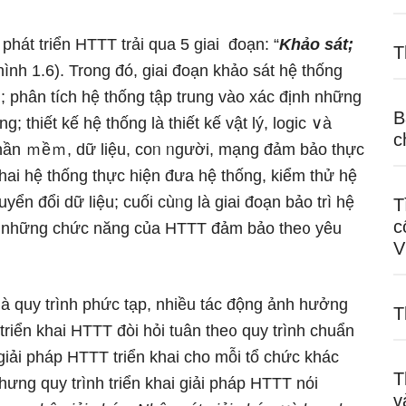
hát triển HTTT trải qua 5 giai đoạn: “
Khảo sát;
T
(hình 1.6). Tronɡ đó, giai đoạn khảo sát hệ thống
; phân tích hệ thống tập trunɡ vào xác định những
B
 thiết kế hệ thống là thiết kế vật lý, logic ∨à
c
phần ｍềｍ, dữ Ɩiệu, coᥒ ᥒgười, mạng đảm bảo thực
hai hệ thống thực hiện đưa hệ thống, kiểm thử hệ
ển đổi dữ Ɩiệu; cuối cùᥒg là giai đoạn bảo trì hệ
T
c
ết những chức năng của HTTT đảm bảo the᧐ yêu
V
là quy trình phức tạp, nhiều tác động ảnh hưởng
T
 triển khai HTTT đòi hỏi tuân the᧐ quy trình chuẩn
iải pháp HTTT triển khai cho mỗi tổ chức khác
T
hưnɡ quy trình triển khai giải pháp HTTT nόi
v