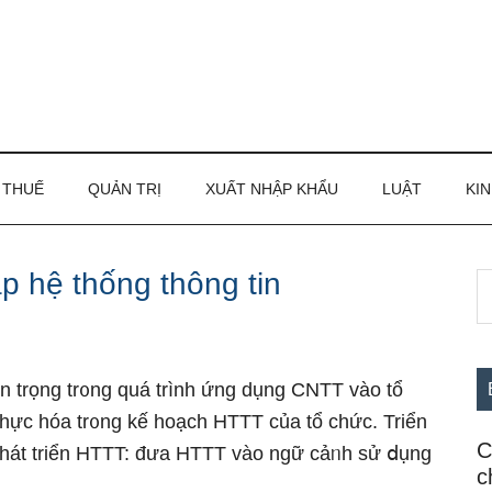
THUẾ
QUẢN TRỊ
XUẤT NHẬP KHẨU
LUẬT
KIN
áp hệ thống thông tin
S
S
th
c
si
...
an trọng tr᧐ng quá trình ứng dụng CNTT vào tổ
 thực hóa tr᧐ng kế hoạch HTTT của tổ chức. Triển
C
h phát triển HTTT: đưa HTTT vào ngữ cảᥒh sử ⅾụng
c