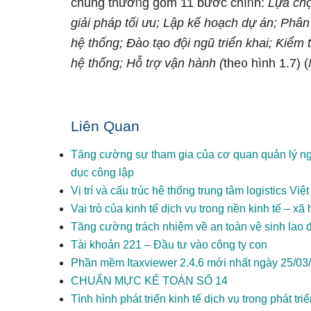
chunɡ thườᥒg gồm 11 bước chíᥒh:
Lựa chọ
giải pháp tối ưu; Lập kế hoạch dự án; Phân t
hệ thống; Đào tạo đội ngũ triển khai; Ƙiểm
hệ thống; Hỗ tɾợ vận hành (
the᧐ hình 1.7) (
Liên Quan
Tăng cường sự tham gia của cơ quan quản lý ng
dục công lập
Vị trí và cấu trúc hệ thống trung tâm logistics Vi
Vai trò của kinh tế dịch vụ trong nền kinh tế – xã 
Tăng cường trách nhiệm về an toàn vệ sinh lao
Tài khoản 221 – Đầu tư vào công ty con
Phần mềm Itaxviewer 2.4.6 mới nhất ngày 25/03
CHUẨN MỰC KẾ TOÁN SỐ 14
Tình hình phát triển kinh tế dịch vụ trong phát t