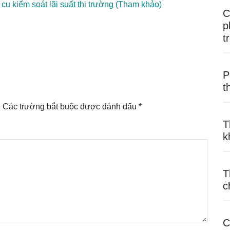
ụ kiểm soát lãi suất thị trường (Tham khảo)
C
p
t
P
t
.
Các trường bắt buộc được đánh dấu
*
T
k
T
c
C