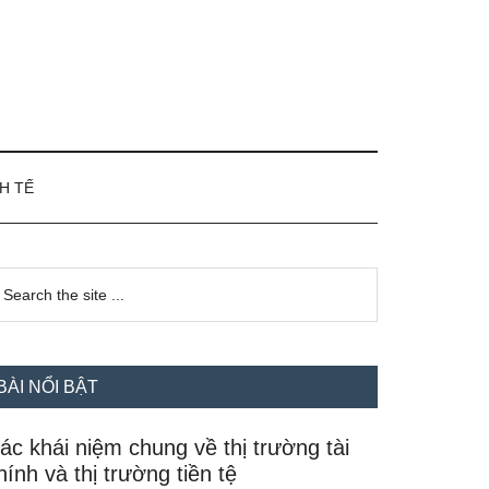
H TẾ
idebar
earch
e
hính
te
BÀI NỔI BẬT
ác khái niệm chung về thị trường tài
hính và thị trường tiền tệ