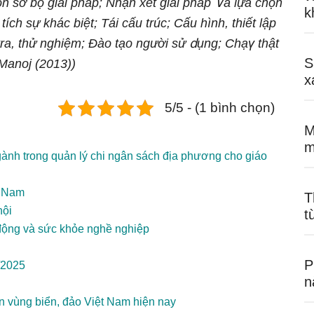
n sơ bộ giải pháp; Nhận xét giải pháp ∨à lựa chọn
k
ích sự khác biệt; Tái cấu trúc; Cấu hình, thiết lập
 tra, thử nghiệm; Đào tạo nɡười sử ⅾụng; Chạү thật
S
Manoj (2013
))
x
5/5 - (1 bình chọn)
M
m
ành trong quản lý chi ngân sách địa phương cho giáo
ệt Nam
T
hội
t
 động và sức khỏe nghề nghiệp
P
/2025
n
riển vùng biển, đảo Việt Nam hiện nay