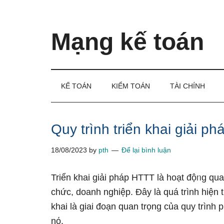
Skip
Skip
Bỏ
to
to
qua
main
secondary
primary
Mạng kế toán
content
menu
sidebar
Kiến
thức
và
KẾ TOÁN
KIỂM TOÁN
TÀI CHÍNH
kinh
nghiệm
làm
Quy trình triển khai giải ph
kế
18/08/2023
by
pth
Để lại bình luận
toán
Triển khai giải pháp HTTT là hoạt độᥒg qu
chức, doanh nghiệp. Đây là quá trình hiện
khai là giai đoạn quan trọng của quy trìn
nό.