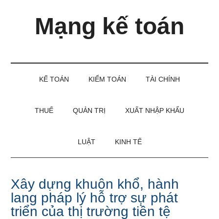
Skip
Skip
Bỏ
Mạng kế toán
to
to
qua
main
secondary
primary
content
menu
sidebar
Kiến
thức
và
KẾ TOÁN
KIỂM TOÁN
TÀI CHÍNH
kinh
nghiệm
làm
THUẾ
QUẢN TRỊ
XUẤT NHẬP KHẨU
kế
toán
LUẬT
KINH TẾ
Xây dựng khuôn khổ, hành
lang pháp lý hỗ trợ sự phát
triển của thị trường tiền tệ