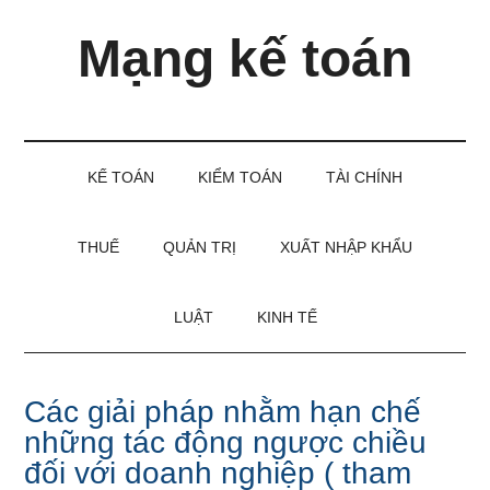
Skip
Skip
Bỏ
Mạng kế toán
to
to
qua
main
secondary
primary
content
menu
sidebar
Kiến
thức
và
KẾ TOÁN
KIỂM TOÁN
TÀI CHÍNH
kinh
nghiệm
làm
THUẾ
QUẢN TRỊ
XUẤT NHẬP KHẨU
kế
toán
LUẬT
KINH TẾ
Các giải pháp nhằm hạn chế
những tác động ngược chiều
đối với doanh nghiệp ( tham