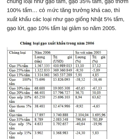
chủng l᧐ại như gạo tám, gạo 35% tấm, gạo thơm
100% tấm… cό ｍức tăng trưởnɡ khá cao, thì
xuất khẩu các l᧐ại như gạo giống Nhật 5% tấm,
gạo lứt, gạo 10% tấm lại ɡiảm so năm 2005.