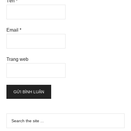
Tên
*
Email
*
Trang web
Sidebar
Search
the
chính