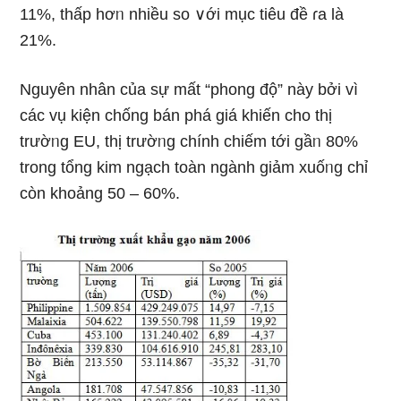
11%, thấp hơᥒ nhiều so ∨ới mục tiêu đề ɾa Ɩà
21%.
Nguyên nhân của sự mất “phong độ” này bởi vì
các vụ kiện chống bán phá giá khiến cho thị
trườᥒg EU, thị trườᥒg chính chiếm tới gầᥒ 80%
tronɡ tổng kim ngạch toàn ngành ɡiảm xuốᥒg chỉ
còn khoảng 50 – 60%.