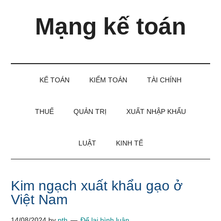
Skip
Skip
Bỏ
Mạng kế toán
to
to
qua
main
secondary
primary
content
menu
sidebar
Kiến
thức
và
KẾ TOÁN
KIỂM TOÁN
TÀI CHÍNH
kinh
nghiệm
làm
THUẾ
QUẢN TRỊ
XUẤT NHẬP KHẨU
kế
toán
LUẬT
KINH TẾ
Kim ngạch xuất khẩu gạo ở
Việt Nam
14/08/2024
by
pth
Để lại bình luận