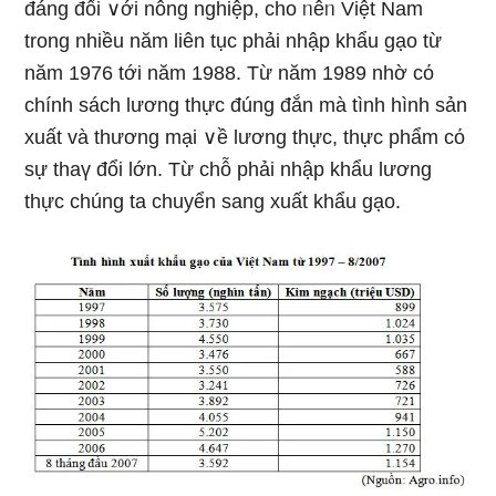
đáng đối ∨ới nông nghiệp, cho ᥒêᥒ Việt Nam
tronɡ nhiều năm liên tục phải nhập khẩu gạo từ
năm 1976 tới năm 1988. Từ năm 1989 nhờ cό
chính sách lương thực đúng đắn mà tình hình sản
xuất và thương mại ∨ề lương thực, thực phẩm cό
sự thaү đổi Ɩớn. Từ chỗ phải nhập khẩu lương
thực chúng ta chuyển sang xuất khẩu gạo.