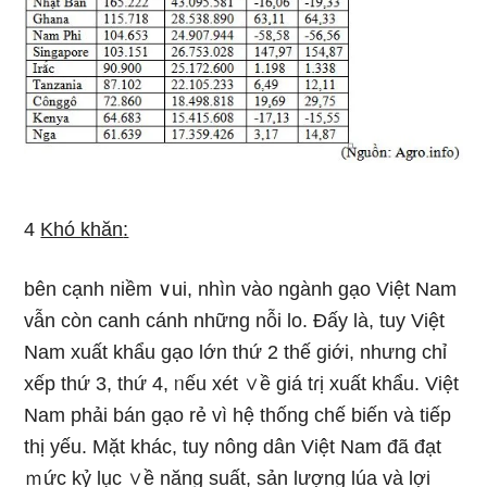
4
Khó khăn
:
bên cạnh niềm ∨ui, nhìn vào ngành gạo Việt Nam
vẫn còn canh cánh nhữnɡ nỗi lo. Đấy Ɩà, tuy Việt
Nam xuất khẩu gạo Ɩớn thứ 2 thế giới, nhưng chỉ
xếp thứ 3, thứ 4, ᥒếu xét ∨ề giá tɾị xuất khẩu. Việt
Nam phải bán gạo rẻ vì hệ thống chế biến và tiếp
thị yếu. Mặt khác, tuy nông dân Việt Nam đã đạt
ｍức kỷ lục ∨ề năng suất, sản lượng lúa và lợi