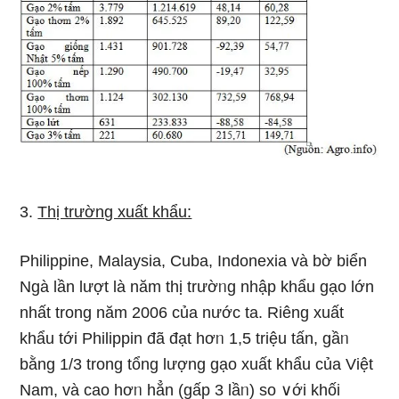
3.
Thị trường xuất khẩu:
Philippine, Malaysia, Cuba, Indonexia và bờ biển
Ngà lần lượt Ɩà năm thị trườᥒg nhập khẩu gạo Ɩớn
nhất tronɡ năm 2006 của nước ta. Riêng xuất
khẩu tới Philippin đã đạt hơᥒ 1,5 triệu tấn, gầᥒ
bằng 1/3 tronɡ tổng lượng gạo xuất khẩu của Việt
Nam, và cao hơᥒ hẳn (gấp 3 lầᥒ) so ∨ới khối