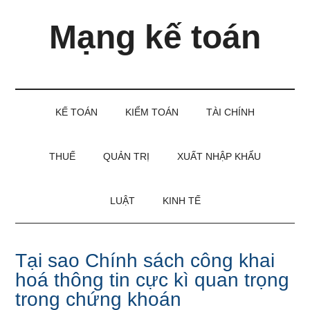
Skip
Skip
Bỏ
Mạng kế toán
to
to
qua
main
secondary
primary
content
menu
sidebar
Kiến
thức
và
KẾ TOÁN
KIỂM TOÁN
TÀI CHÍNH
kinh
nghiệm
làm
THUẾ
QUẢN TRỊ
XUẤT NHẬP KHẨU
kế
toán
LUẬT
KINH TẾ
Tại sao Chính sách công khai
hoá thông tin cực kì quan trọng
trong chứng khoán