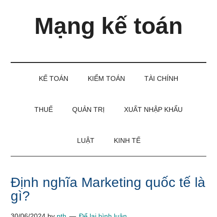
Skip
Skip
Bỏ
Mạng kế toán
to
to
qua
main
secondary
primary
content
menu
sidebar
Kiến
thức
và
KẾ TOÁN
KIỂM TOÁN
TÀI CHÍNH
kinh
nghiệm
làm
THUẾ
QUẢN TRỊ
XUẤT NHẬP KHẨU
kế
toán
LUẬT
KINH TẾ
Định nghĩa Marketing quốc tế là
gì?
30/06/2024
by
pth
Để lại bình luận