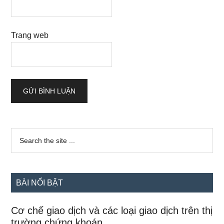
Trang web
Sidebar
Search
the
chính
site
...
BÀI NỔI BẬT
Cơ chế giao dịch và các loại giao dịch trên thị
trường chứng khoán