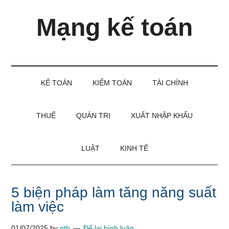
Skip
Skip
Bỏ
Mạng kế toán
to
to
qua
main
secondary
primary
content
menu
sidebar
Kiến
thức
và
KẾ TOÁN
KIỂM TOÁN
TÀI CHÍNH
kinh
nghiệm
làm
THUẾ
QUẢN TRỊ
XUẤT NHẬP KHẨU
kế
toán
LUẬT
KINH TẾ
5 biện pháp làm tăng năng suất
làm việc
01/07/2025
by
pth
Để lại bình luận