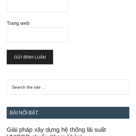
Trang web
Sidebar
Search
the
chính
site
...
BÀI NỔI BẬT
Giải pháp xây dựng hệ thống lãi suất