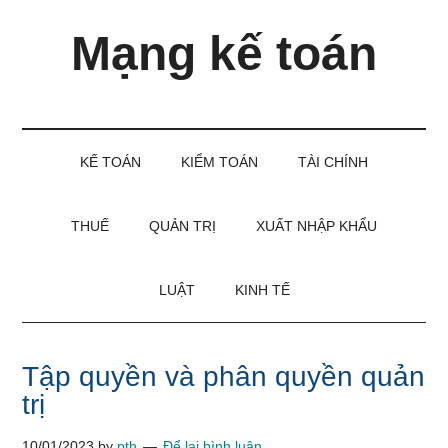
Skip
Skip
Bỏ
Mạng kế toán
to
to
qua
main
secondary
primary
content
menu
sidebar
Kiến
thức
và
KẾ TOÁN
KIỂM TOÁN
TÀI CHÍNH
kinh
nghiệm
làm
THUẾ
QUẢN TRỊ
XUẤT NHẬP KHẨU
kế
toán
LUẬT
KINH TẾ
Tập quyền và phân quyền quản
trị
10/01/2023
by
pth
Để lại bình luận