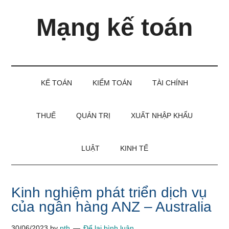
Skip
Skip
Bỏ
Mạng kế toán
to
to
qua
main
secondary
primary
content
menu
sidebar
Kiến
thức
và
KẾ TOÁN
KIỂM TOÁN
TÀI CHÍNH
kinh
nghiệm
làm
THUẾ
QUẢN TRỊ
XUẤT NHẬP KHẨU
kế
toán
LUẬT
KINH TẾ
Kinh nghiệm phát triển dịch vụ
của ngân hàng ANZ – Australia
30/06/2023
by
pth
Để lại bình luận