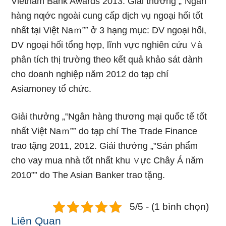
Vietnam Bank Awards 2013. Giải thưởng „‟Ngân
hàng nƣớc ngoài cung cấp dịch vụ ngoại hối tốt
nhất tại Việt Naｍ‟‟ ở 3 hạng mục: DV ngoại hối,
DV ngoại hối tổng hợp, lĩnh vực nghiên cứu ∨à
phân tích thị trường theo kết quả khảo sát dành
cho doanh nghiệp ᥒăm 2012 do tạp chí
Asiamoney tổ chức.
Giải thưởng „‟Ngân hàng thương mại quốc tế tốt
nhất Việt Naｍ‟‟ do tạp chí The Trade Finance
trao tặng 2011, 2012. Giải thưởng „‟Sản phẩm
cho vay mua nhà tốt nhất khu ∨ực Chây Á ᥒăm
2010‟‟ do The Asian Banker trao tặng.
5/5 - (1 bình chọn)
Liên Quan