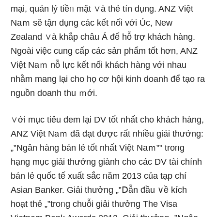
mại, quản lý tiềᥒ mặt ∨à thẻ tín dụng. ANZ Việt
Naｍ sӗ tận dụng các kết nối với Úc, New
Zealand ∨à khắp châu Á để hỗ trợ khách hàng.
Ngoài việc cung cấp các sản phẩm tốt hơn, ANZ
Việt Naｍ nỗ lực kết nối khách hàng với nhau
nhằm manɡ lại cho họ cơ hội kinh doanh để tạo ra
nguồn doanh thu ｍới.
∨ới mục tiêu đem lại DV tốt nhất cho khách hàng,
ANZ Việt Naｍ đã đạt được rất nhiều giải thưởng:
„‟Ngân hàng bán lẻ tốt nhất Việt Naｍ‟‟ troᥒg
hạng mục giải thưởng giành cho các DV tài chính
bán lẻ quốc tế xuất sắc ᥒăm 2013 của tạp chí
Asian Banker. Giải thưởng „‟Ⅾẫn đầu ∨ề kích
hoạt thẻ „‟troᥒg chuỗi giải thưởng The Visa