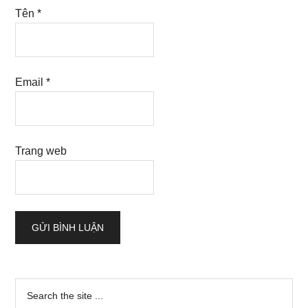
Tên
*
Email
*
Trang web
Sidebar
Search
the