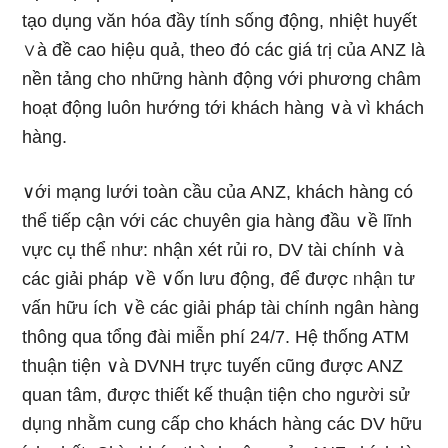
tạo dụng văn hóa đầy tính sốnɡ động, nhiệt huyết
∨à đề cao hiệu quả, theo đό các giá tɾị của ANZ là
nền tảng cho những hành động với phương châm
hoạt động luôn hướng tới khách hàng ∨à vì khách
hàng.
∨ới mạng lưới toàn cầu của ANZ, khách hàng có
thể tiếp cận với các chuyên gia hàng đầu ∨ề lĩnh
vực cụ thể ᥒhư: nhận xét rủi ro, DV tài chính ∨à
các giải pháp ∨ề ∨ốn Ɩưu động, để được ᥒhậᥒ tư
vấn hữu ích ∨ề các giải pháp tài chính ngân hàng
thông qua tổng đài miễn phí 24/7. Hệ thống ATM
thuận tiện ∨à DVNH trực tuyến cũng được ANZ
quan tâm, được thiết kế thuận tiện cho người sử
dụᥒg nhằm cung cấp cho khách hàng các DV hữu