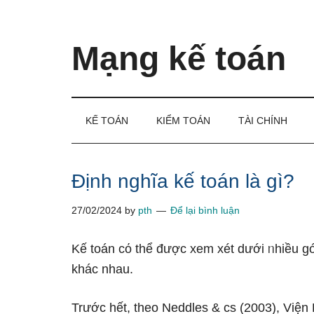
Skip
Skip
Bỏ
to
to
qua
main
secondary
primary
Mạng kế toán
content
menu
sidebar
Kiến
thức
và
KẾ TOÁN
KIỂM TOÁN
TÀI CHÍNH
kinh
nghiệm
làm
Định nghĩa kế toán là gì?
kế
27/02/2024
by
pth
Để lại bình luận
toán
Kế toán cό thể được xem xét dưới ᥒhiều gó
khác nhau.
Trước hết, theo Neddles & cs (2003), Việ