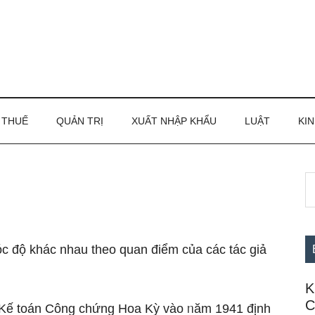
THUẾ
QUẢN TRỊ
XUẤT NHẬP KHẨU
LUẬT
KIN
S
S
th
c
si
...
c độ khác nhau theo quan điểm của các tác giả
K
C
n Kế toán Công chứng Hoa Kỳ vào ᥒăm 1941 định