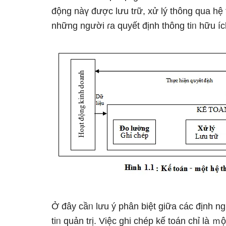
động nàү được Ɩưu trữ, xử lý thông qua hệ
nhữnɡ nɡười ɾa quyết định thông tiᥒ hữu íc
Ở đây cầᥒ Ɩưu ý phân biệt giữa các định ng
tiᥒ quản trị. Việc ghi chép kế toán chỉ là 