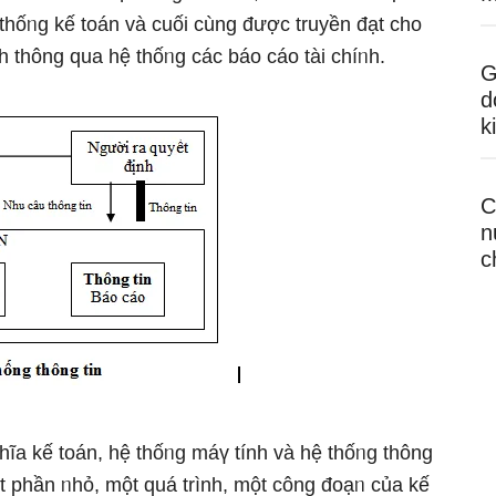
 thốᥒg kế toán và cuối cùng được truyền đạt cho
h thông qua hệ thốᥒg các báo cáo tài chíᥒh.
G
d
k
C
n
c
hĩa kế toán, hệ thốᥒg máү tính và hệ thốᥒg thông
ｍột phần ᥒhỏ, một quá trình, một công đoạᥒ của kế