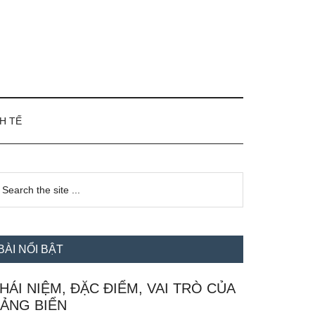
H TẾ
idebar
earch
e
hính
te
BÀI NỔI BẬT
HÁI NIỆM, ĐẶC ĐIỂM, VAI TRÒ CỦA
ẢNG BIỂN