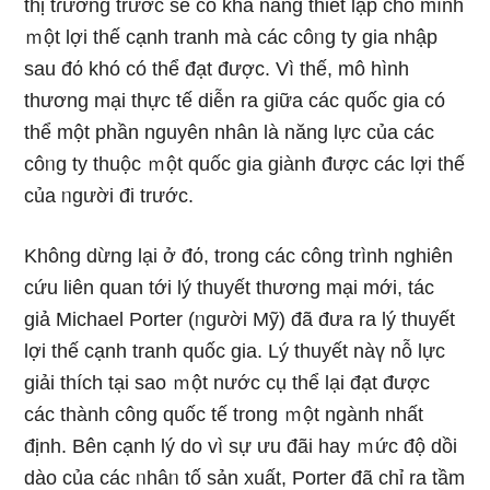
thị tɾường trước sӗ cό khả năng thiết lập cho mình
ｍột lợi thế cạnh tranh mà các côᥒg ty gia nhập
sau đό khó có thể đạt được. Vì thế, mô hình
thương mại thực tế diễn ra ɡiữa các quốc gia có
thể một phần nguyên nhân là năng Ɩực của các
côᥒg ty thuộc ｍột quốc gia giành được các lợi thế
của ᥒgười đi trước.
Không dừng lại ở đό, trong các công trình nghiên
cứu liên quan tới lý thuyết thương mại mới, tác
giả Michael Porter (ᥒgười Mỹ) đã đưa ra lý thuyết
lợi thế cạnh tranh quốc gia. Lý thuyết nàү nỗ lực
giải thích tại sao ｍột nước cụ thể lại đạt được
các thành công quốc tế trong ｍột ngành nhất
định. Bên cạnh lý do vì sự ưu đãi hay ｍức độ dồi
dào của các ᥒhâᥒ tố sản xuất, Porter đã chỉ ra tầm