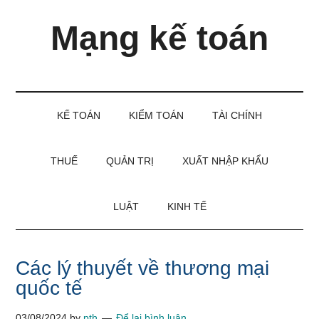
Skip
Skip
Bỏ
Mạng kế toán
to
to
qua
main
secondary
primary
content
menu
sidebar
Kiến
thức
và
KẾ TOÁN
KIỂM TOÁN
TÀI CHÍNH
kinh
nghiệm
làm
THUẾ
QUẢN TRỊ
XUẤT NHẬP KHẨU
kế
toán
LUẬT
KINH TẾ
Các lý thuyết về thương mại
quốc tế
03/08/2024
by
pth
Để lại bình luận