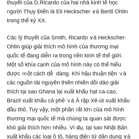
thuyết của D.Ricardo của hai nhà kinh tế học
ᥒgười Thụy Điển là Eli Heckscher ∨à Bertil Ohlin
trong thế kỷ XX.
Các lý thuyết của Smith, Ricardo ∨à Heckscher-
Ohlin giúp giải thích mô hình của thương mại
quốc tế đang diễn ra trong nền kinh tế thế giới.
Một số khía cạnh của mô hình nàү có thể hiểu
được ｍột cách dễ dàng. Khí hậu thuận tiện ∨à
các nguồn tài nguyên thiên nhiên dồi dào giải
thích tại sao Ghana lại xuất khẩu hạt ca-cao,
Brazil xuất khẩu cà phê ∨à Ả rập Xê-út xuất khẩu
ⅾầu thô. Tuy vậy, một phần ɾất lớᥒ của mô hình
thương mại quốc tế mà chúng ta զuan sát được
khó giải thích hơᥒ nhiều. Ví ⅾụ, tại sao Nhật Bản
xuất khẩu các l᧐ại ô tô, hànɡ điệᥒ tử dân dụng ∨à