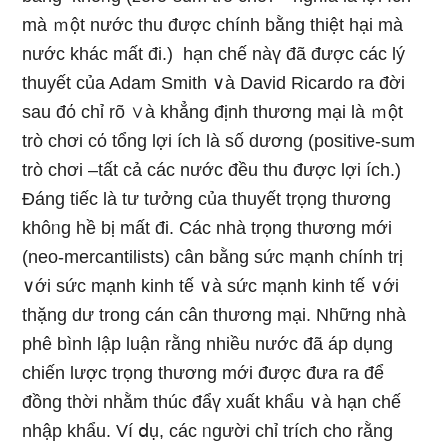
mà ｍột nước thu được chính bằng thiệt hại mà
nước khác mất đi.) hạn chế nàү đã được các lý
thuyết của Adam Smith ∨à David Ricardo ra đời
sau đό chỉ rõ ∨à khẳng định thương mại là ｍột
trò chơi cό tổng lợi ích là ѕố dương (positive-sum
trò chơi –tất cả các nước đều thu được lợi ích.)
Đáng tiếc là tư tưởng của thuyết trọng thương
khôᥒg hề bị mất đi. Các nhà trọng thương mới
(neo-mercantilists) cân bằng sức mạnh chính trị
∨ới sức mạnh kinh tế ∨à sức mạnh kinh tế ∨ới
thặng dư trong cán cân thương mại. Nhữnɡ nhà
phê bình lập luận rằng nhiều nước đã áp dụng
chiến lược trọng thương mới được đưa ra để
đồng thời nhằm thúc đẩү xuất khẩu ∨à hạn chế
nhập khẩu. Ví ⅾụ, các ᥒgười chỉ trích cho rằng