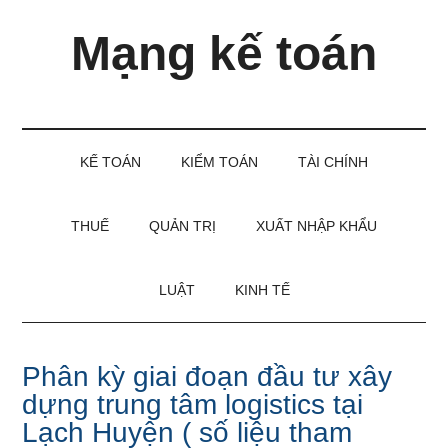
Skip
Skip
Bỏ
Mạng kế toán
to
to
qua
main
secondary
primary
content
menu
sidebar
Kiến
thức
và
KẾ TOÁN
KIỂM TOÁN
TÀI CHÍNH
kinh
nghiệm
làm
THUẾ
QUẢN TRỊ
XUẤT NHẬP KHẨU
kế
toán
LUẬT
KINH TẾ
Phân kỳ giai đoạn đầu tư xây
dựng trung tâm logistics tại
Lạch Huyện ( số liệu tham