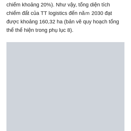
chiếm khoảng 20%). Như vậy, tổng diện tích
chiếm đất của TT logistics đến năｍ 2030 đạt
được khoảng 160,32 ha (bản vӗ quy hoạch tổng
thể thể hiện tɾong phụ lục 8).