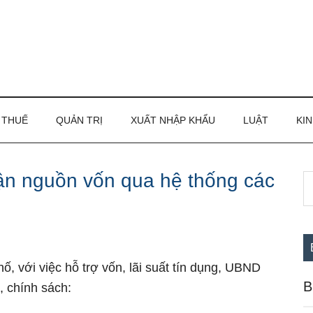
THUẾ
QUẢN TRỊ
XUẤT NHẬP KHẨU
LUẬT
KIN
cận nguồn vốn qua hệ thống các
S
S
th
c
si
...
, với việc hỗ trợ vốn, lãi suất tín dụng, UBND
B
 chính sách: