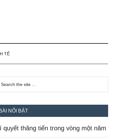
H TẾ
idebar
earch
e
hính
te
BÀI NỔI BẬT
í quyết thăng tiến trong vòng một năm