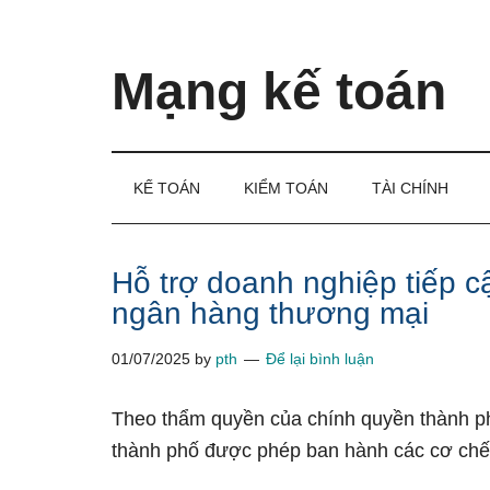
Skip
Skip
Bỏ
to
to
qua
main
secondary
primary
Mạng kế toán
content
menu
sidebar
Kiến
thức
và
KẾ TOÁN
KIỂM TOÁN
TÀI CHÍNH
kinh
nghiệm
làm
Hỗ trợ doanh nghiệp tiếp 
kế
ngân hàng thương mại
toán
01/07/2025
by
pth
Để lại bình luận
Theo thẩm quyền của chính quyền thành phố
thành phố được phép ban hành các cơ chế,