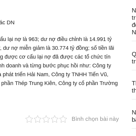
N
t
các DN
đ
N
 lại nợ là 963; dư nợ điều chỉnh là 14.991 tỷ
 dư nợ miễn giảm là 30.774 tỷ đồng; số tiền lãi
Q
g được cơ cấu lại nợ đã được các tổ chức tín
t
kinh doanh và từng bước phục hồi như: Công ty
 phát triển Hải Nam, Công ty TNHH Tiến Vũ,
T
 phần Thép Trung Kiên, Công ty cổ phần Trường
t
N
Bình chọn bài này
b