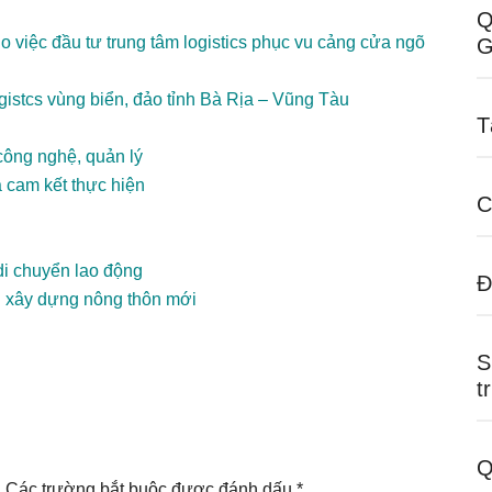
Q
o việc đầu tư trung tâm logistics phục vu cảng cửa ngõ
G
logistcs vùng biển, đảo tỉnh Bà Rịa – Vũng Tàu
T
 công nghệ, quản lý
 cam kết thực hiện
C
di chuyển lao động
Đ
ai xây dựng nông thôn mới
S
t
Q
.
Các trường bắt buộc được đánh dấu
*