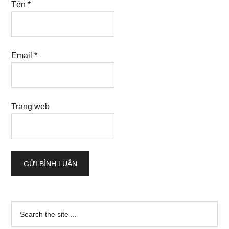
Tên
*
Email
*
Trang web
Sidebar
Search
the
chính