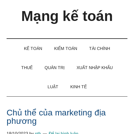
Skip
Skip
Bỏ
Mạng kế toán
to
to
qua
main
secondary
primary
content
menu
sidebar
Kiến
thức
và
KẾ TOÁN
KIỂM TOÁN
TÀI CHÍNH
kinh
nghiệm
làm
THUẾ
QUẢN TRỊ
XUẤT NHẬP KHẨU
kế
toán
LUẬT
KINH TẾ
Chủ thể của marketing địa
phương
18/10/2023
by
pth
Để lại bình luận