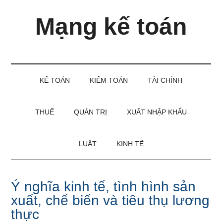
Skip
Skip
Bỏ
Mạng kế toán
to
to
qua
main
secondary
primary
content
menu
sidebar
Kiến
thức
và
KẾ TOÁN
KIỂM TOÁN
TÀI CHÍNH
kinh
nghiệm
làm
THUẾ
QUẢN TRỊ
XUẤT NHẬP KHẨU
kế
toán
LUẬT
KINH TẾ
Ý nghĩa kinh tế, tình hình sản
xuất, chế biến và tiêu thụ lương
thực