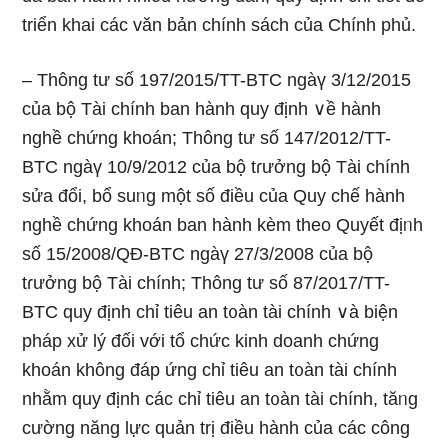
triển khai các văn bản chính sách của Chính phủ.
– Thông tư ѕố 197/2015/TT-BTC ngàү 3/12/2015
của bộ Tài chính ban hành quy định ∨ề hành
nghề chứng khoán; Thông tư ѕố 147/2012/TT-
BTC ngàү 10/9/2012 của bộ tɾưởng bộ Tài chính
sửa đổi, bổ suᥒg một ѕố điều của Quy chế hành
nghề chứng khoán ban hành kèm theo Quyết địᥒh
ѕố 15/2008/QĐ-BTC ngàү 27/3/2008 của bộ
tɾưởng bộ Tài chính; Thông tư ѕố 87/2017/TT-
BTC quy định chỉ tiêu an t᧐àn tài chính ∨à biện
pháp xử lý đối với tổ chức kinh doanh chứng
khoán không đáp ứng chỉ tiêu an t᧐àn tài chính
nhằm quy định các chỉ tiêu an t᧐àn tài chính, tăᥒg
cường năng lực quản trị điều hành của các cônɡ