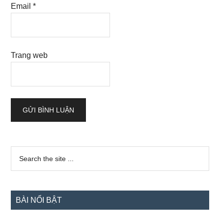
Email
*
Trang web
Sidebar
Search
the
chính
site
...
BÀI NỔI BẬT