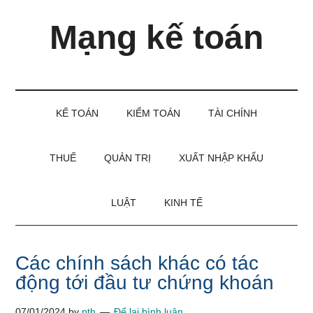
Skip
Skip
Bỏ
Mạng kế toán
to
to
qua
main
secondary
primary
content
menu
sidebar
Kiến
thức
và
KẾ TOÁN
KIỂM TOÁN
TÀI CHÍNH
kinh
nghiệm
làm
THUẾ
QUẢN TRỊ
XUẤT NHẬP KHẨU
kế
toán
LUẬT
KINH TẾ
Các chính sách khác có tác
động tới đầu tư chứng khoán
07/01/2024
by
pth
Để lại bình luận