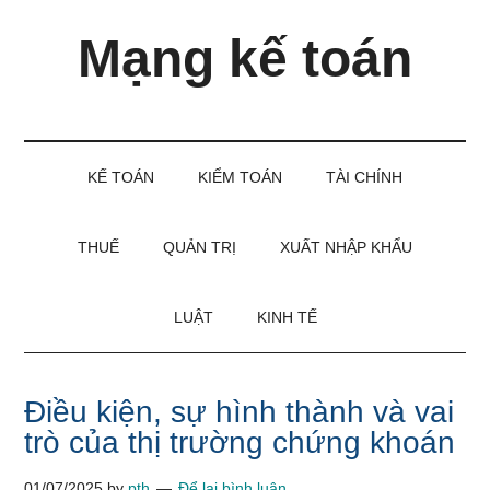
Skip
Skip
Bỏ
Mạng kế toán
to
to
qua
main
secondary
primary
content
menu
sidebar
Kiến
thức
và
KẾ TOÁN
KIỂM TOÁN
TÀI CHÍNH
kinh
nghiệm
làm
THUẾ
QUẢN TRỊ
XUẤT NHẬP KHẨU
kế
toán
LUẬT
KINH TẾ
Điều kiện, sự hình thành và vai
trò của thị trường chứng khoán
01/07/2025
by
pth
Để lại bình luận