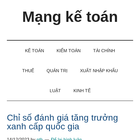
Skip
Skip
Bỏ
Mạng kế toán
to
to
qua
main
secondary
primary
content
menu
sidebar
Kiến
thức
và
KẾ TOÁN
KIỂM TOÁN
TÀI CHÍNH
kinh
nghiệm
làm
THUẾ
QUẢN TRỊ
XUẤT NHẬP KHẨU
kế
toán
LUẬT
KINH TẾ
Chỉ số đánh giá tăng trưởng
xanh cấp quốc gia
14/12/2023
by
pth
Để lại bình luận