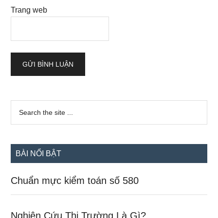
Trang web
Sidebar
Search
the
chính
site
...
BÀI NỔI BẬT
Chuẩn mực kiểm toán số 580
Nghiên Cứu Thị Trường Là Gì?