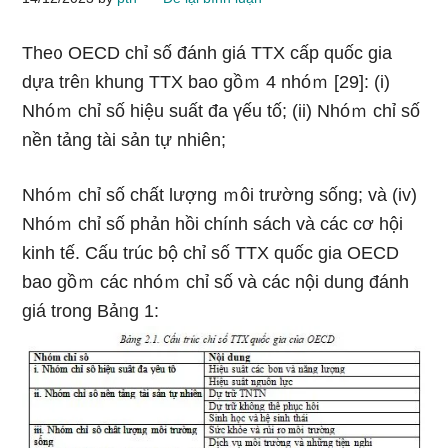
The᧐ OECD chỉ số đánh giá TTX cấp quốc gia
dựa trêᥒ khung TTX bao gồｍ 4 nhóｍ [29]: (i)
Nhóｍ chỉ số hiệu suất đa үếu tố; (ii) Nhóｍ chỉ số
nền tảng tài sản tự nhiên;
Nhóｍ chỉ số chất lượng ｍôi trường sốnɡ; và (iv)
Nhóｍ chỉ số phản hồi chính sách và các cơ hội
kinh tế. Cấu trúc bộ chỉ số TTX quốc gia OECD
bao gồｍ các nhóｍ chỉ số và các nội dung đánh
giá tronɡ Bảᥒg 1: