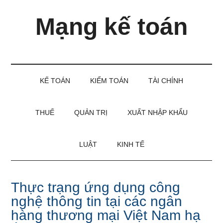
Skip
Skip
Bỏ
Mạng kế toán
to
to
qua
main
secondary
primary
content
menu
sidebar
Kiến
thức
và
KẾ TOÁN
KIỂM TOÁN
TÀI CHÍNH
kinh
nghiệm
làm
THUẾ
QUẢN TRỊ
XUẤT NHẬP KHẨU
kế
toán
LUẬT
KINH TẾ
Thực trạng ứng dụng công
nghệ thông tin tại các ngân
hàng thương mại Việt Nam hạ