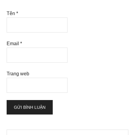
Tên
*
Email
*
Trang web
Sidebar
Search