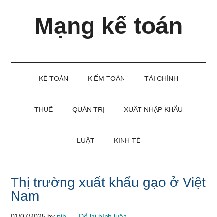
Skip
Skip
Bỏ
Mạng kế toán
to
to
qua
main
secondary
primary
content
menu
sidebar
Kiến
thức
và
KẾ TOÁN
KIỂM TOÁN
TÀI CHÍNH
kinh
nghiệm
làm
THUẾ
QUẢN TRỊ
XUẤT NHẬP KHẨU
kế
toán
LUẬT
KINH TẾ
Thị trường xuất khẩu gạo ở Việt
Nam
01/07/2025
by
pth
Để lại bình luận