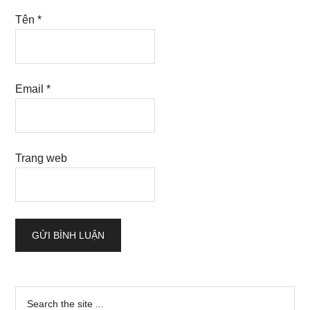
Tên
*
Email
*
Trang web
Sidebar
Search