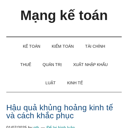
Skip
Skip
Bỏ
Mạng kế toán
to
to
qua
main
secondary
primary
content
menu
sidebar
Kiến
thức
và
KẾ TOÁN
KIỂM TOÁN
TÀI CHÍNH
kinh
nghiệm
làm
THUẾ
QUẢN TRỊ
XUẤT NHẬP KHẨU
kế
toán
LUẬT
KINH TẾ
Hậu quả khủng hoảng kinh tế
và cách khắc phục
01/07/2025
by
pth
Để lại bình luận