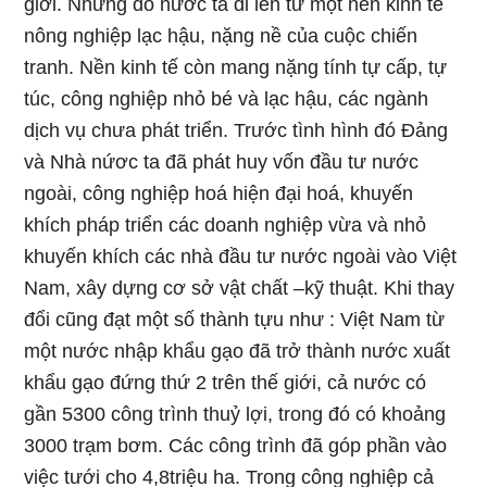
giới. Nhưng do nước ta đi lên từ một nền kinh tế
nông nghiệp lạc hậu, nặng nề của cuộc chiến
tranh. Nền kinh tế còn mang nặng tính tự cấp, tự
túc, công nghiệp nhỏ bé và lạc hậu, các ngành
dịch vụ chưa phát triển. Trước tình hình đó Đảng
và Nhà nứơc ta đã phát huy vốn đầu tư nước
ngoài, công nghiệp hoá hiện đại hoá, khuyến
khích pháp triển các doanh nghiệp vừa và nhỏ
khuyến khích các nhà đầu tư nước ngoài vào Việt
Nam, xây dựng cơ sở vật chất –kỹ thuật. Khi thay
đổi cũng đạt một số thành tựu như : Việt Nam từ
một nước nhập khẩu gạo đã trở thành nước xuất
khẩu gạo đứng thứ 2 trên thế giới, cả nước có
gần 5300 công trình thuỷ lợi, trong đó có khoảng
3000 trạm bơm. Các công trình đã góp phần vào
việc tưới cho 4,8triệu ha. Trong công nghiệp cả