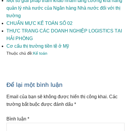
Một số giải pháp tham khảo nhằm tăng cường khả năng
quản lý nhà nước của Ngân hàng Nhà nước đối với thị
trường
CHUẨN MỰC KẾ TOÁN SỐ 02
THỰC TRẠNG CÁC DOANH NGHIỆP LOGISTICS TẠI
HẢI PHÒNG
Cơ cấu thị trường tiền tệ ở Mỹ
Thuộc chủ đề:
Kế toán
Reader
Để lại một bình luận
Interactions
Email của bạn sẽ không được hiển thị công khai.
Các
trường bắt buộc được đánh dấu
*
Bình luận
*