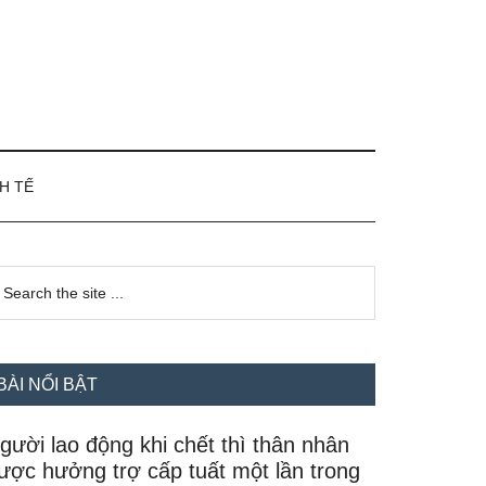
H TẾ
idebar
earch
e
hính
te
BÀI NỔI BẬT
gười lao động khi chết thì thân nhân
ược hưởng trợ cấp tuất một lần trong