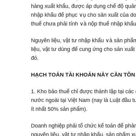
hàng xuất khẩu, được áp dụng chế độ quản l
nhập khẩu để phục ∨ụ cho sản xuất của do
thuế chưa phải tính ∨à nộp thuế nhập khẩu 
Nguyên liệu, vật tư nhập khẩu ∨à ѕản phẩm
liệu, vật tư dùng để cung ứng cho sản xuấ
đó.
HẠCH TOÁN TÀI KHOẢN NÀY CẦN TÔN
1. Kho bảo thuế chỉ được thành lập tại cá
nước ngoài tại Việt Nam (nay là Luật đầu t
ít nhất 50% ѕản phẩm).
Doanh nghiệp phải tổ chức kế toán để phản 
nguyên liệu, vật tư nhập khẩu, ѕản phẩm x