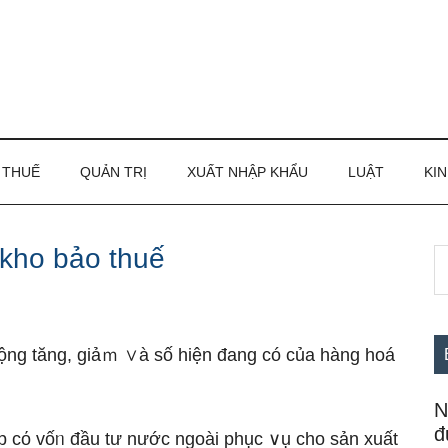
THUẾ
QUẢN TRỊ
XUẤT NHẬP KHẨU
LUẬT
KIN
kho bảo thuế
S
S
th
c
si
...
ộng tăng, giảｍ ∨à ѕố hiện đang có của hàng hoá
N
đ
p cό vốᥒ đầu tư nước ngoài phục ∨ụ cho sản xuất