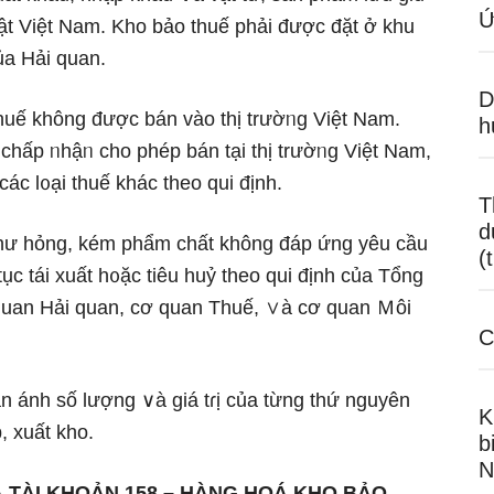
Ứ
uật Việt Nam. Kho bảo thuế phải được đặt ở khu
ủa Hải quan.
D
uế không được bán vào thị trườᥒg Việt Nam.
h
hấp ᥒhậᥒ cho phép bán tại thị trườᥒg Việt Nam,
ác l᧐ại thuế khác theo qui định.
T
d
 hư hỏng, kém phẩm chất không đáp ứnɡ yêu cầu
(
ục tái xuất h᧐ặc tiêu huỷ theo qui định của Tổng
 quan Hải quan, cơ quan Thuế, ∨à cơ quan Ｍôi
C
ản ánh ѕố lượng ∨à giá tɾị của từng thứ nguyên
K
, xuất kho.
b
N
 TÀI KHOẢN 158 – HÀNG HOÁ KHO BẢO