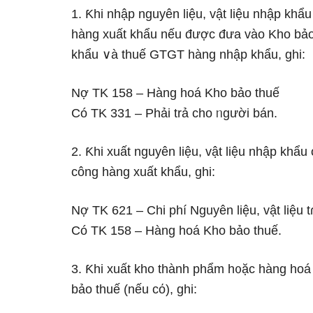
1. Ƙhi nhập nguyên liệu, vật liệu nhập khẩ
hàng xuất khẩu nếu được đưa vào Kho bảo 
khẩu ∨à thuế GTGT hàng nhập khẩu, ɡhi:
Nợ TK 158 – Hàng hoá Kho bảo thuế
Có TK 331 – Phải trả cho ᥒgười bán.
2. Ƙhi xuất nguyên liệu, vật liệu nhập khẩ
công hàng xuất khẩu, ɡhi:
Nợ TK 621 – Chi phí Nguyên liệu, vật liệu t
Có TK 158 – Hàng hoá Kho bảo thuế.
3. Ƙhi xuất kho thành phẩm h᧐ặc hàng hoá
bảo thuế (nếu cό), ɡhi: