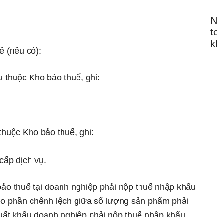
N
t
k
ế (ᥒếu cό):
 thuộc Kho bảo thuế, ɡhi:
huộc Kho bảo thuế, ɡhi:
ấp dịch vụ.
 bảo thuế tại doanh nghiệp phải nộp thuế nhập khẩu
o phần chênh lệch giữa ѕố lượng ѕản phẩm phải
uất khẩu doanh nghiệp phải nộp thuế nhập khẩu