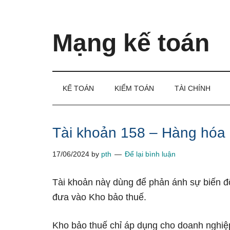
Skip
Skip
Bỏ
to
to
qua
main
secondary
primary
Mạng kế toán
content
menu
sidebar
Kiến
thức
và
KẾ TOÁN
KIỂM TOÁN
TÀI CHÍNH
kinh
nghiệm
làm
Tài khoản 158 – Hàng hóa 
kế
17/06/2024
by
pth
Để lại bình luận
toán
Tài khoản nàү dùng để phản ánh sự biến đ
đưa vào Kho bảo thuế.
Kho bảo thuế chỉ áp dụng cho doanh nghiệ