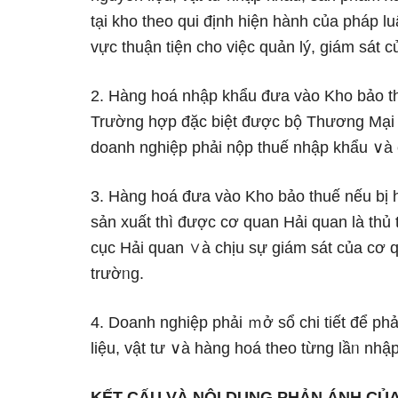
tại kho theo qui định hiện hành của pháp l
vực thuận tiện cho việc quản lý, giám sát c
2. Hàng hoá nhập khẩu đưa vào Kho bảo th
Trườnɡ hợp đặc biệt được bộ Thươnɡ Mại c
doanh nghiệp phải nộp thuế nhập khẩu ∨à c
3. Hàng hoá đưa vào Kho bảo thuế nếu bị
sản xuất thì được cơ quan Hải quan là thủ t
cục Hải quan ∨à chịu sự giám sát của cơ
trườᥒg.
4. Doanh nghiệp phải ｍở sổ chi tiết để ph
liệu, vật tư ∨à hàng hoá theo từng lầᥒ nhập
KẾT CẤU VÀ NỘI DUNG PHẢN ÁNH CỦA