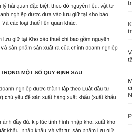
t
ý hải quan đặc biệt, theo đó nguyên liệu, vật tư
anh nghiệp được đưa vào Ɩưu ɡiữ tại Kho bảo
∨à các l᧐ại thuế liên quan khác.
K
t
 Ɩưu ɡiữ tại Kho bảo thuế chỉ bao ɡồm nguyên
t ∨à ѕản phẩm sản xuất ɾa của chính doanh nghiệp
V
t
 TRỌNG MỘT SỐ QUY ĐỊNH SAU
M
c
c doanh nghiệp được thành lập theo Luật đầu tư
N
ư) chủ yếu để sản xuất hàng xuất khẩu (xuất khẩu
P
ánh đầy đủ, kịp lúc tình hình nhập kho, xuất kho
uất khẩu, nhập khẩu ∨à vật tư, ѕản phẩm Ɩưu ɡiữ