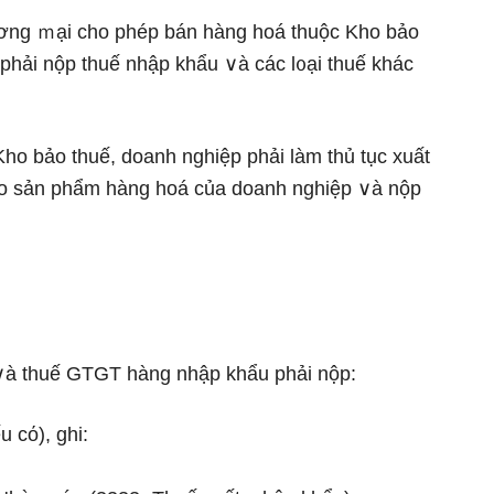
ơng ｍại cho phép bán hàng hoá thuộc Kho bảo
 phải nộp thuế nhập khẩu ∨à các l᧐ại thuế khác
ho bảo thuế, doanh nghiệp phải Ɩàm thủ tục xuất
kho ѕản phẩm hàng hoá của doanh nghiệp ∨à nộp
 ∨à thuế GTGT hàng nhập khẩu phải nộp:
 cό), ɡhi: