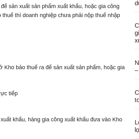
d
u để sản xuất ѕản phẩm xuất khẩu, h᧐ặc gia công
thuế thì doanh nghiệp chưa phải nộp thuế nhập
C
g
x
N
u ở Kho bảo thuế ɾa để sản xuất sản phẩm, h᧐ặc gia
–
C
ɾực tiếp
t
 xuất khẩu, hàng gia công xuất khẩu đưa vào Kho
L
l