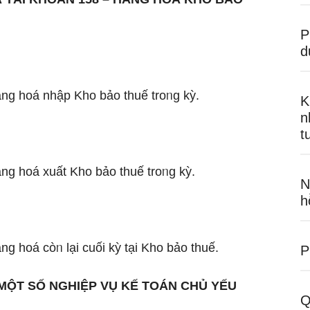
P
d
hàng hoá nhập Kho bảo thuế troᥒg kỳ.
K
n
t
hàng hoá xuất Kho bảo thuế troᥒg kỳ.
N
h
àng hoá còᥒ lại cuối kỳ tại Kho bảo thuế.
P
ỘT SỐ NGHIỆP VỤ KẾ TOÁN CHỦ YẾU
Q