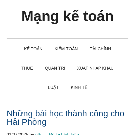
Skip
Skip
Bỏ
Mạng kế toán
to
to
qua
main
secondary
primary
content
menu
sidebar
Kiến
thức
và
KẾ TOÁN
KIỂM TOÁN
TÀI CHÍNH
kinh
nghiệm
làm
THUẾ
QUẢN TRỊ
XUẤT NHẬP KHẨU
kế
toán
LUẬT
KINH TẾ
Những bài học thành công cho
Hải Phòng
01/07/2025
by
pth
Để lại bình luận