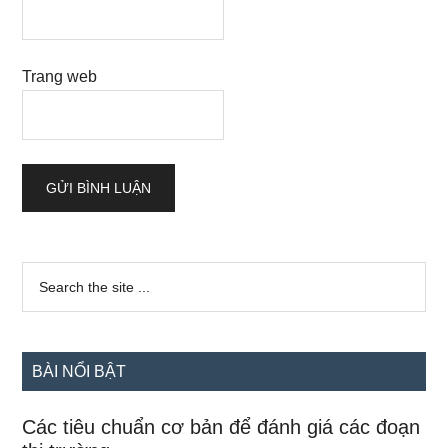
Trang web
Sidebar
Search
the
chính
site
...
BÀI NỔI BẬT
Các tiêu chuẩn cơ bản để đánh giá các đoạn