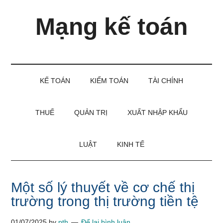
Skip
Skip
Bỏ
Mạng kế toán
to
to
qua
main
secondary
primary
content
menu
sidebar
Kiến
thức
và
KẾ TOÁN
KIỂM TOÁN
TÀI CHÍNH
kinh
nghiệm
làm
THUẾ
QUẢN TRỊ
XUẤT NHẬP KHẨU
kế
toán
LUẬT
KINH TẾ
Một số lý thuyết về cơ chế thị
trường trong thị trường tiền tệ
01/07/2025
by
pth
Để lại bình luận