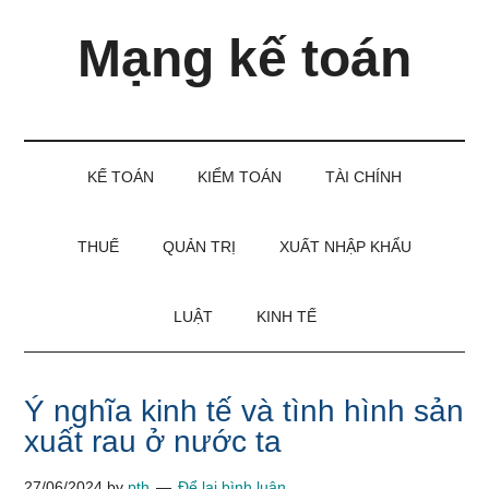
Skip
Skip
Bỏ
Mạng kế toán
to
to
qua
main
secondary
primary
content
menu
sidebar
Kiến
thức
và
KẾ TOÁN
KIỂM TOÁN
TÀI CHÍNH
kinh
nghiệm
làm
THUẾ
QUẢN TRỊ
XUẤT NHẬP KHẨU
kế
toán
LUẬT
KINH TẾ
Ý nghĩa kinh tế và tình hình sản
xuất rau ở nước ta
27/06/2024
by
pth
Để lại bình luận