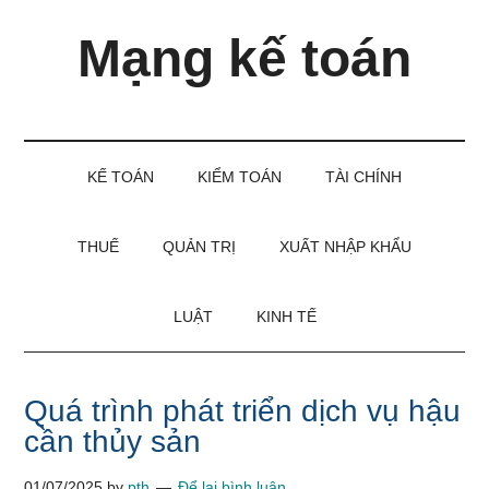
Skip
Skip
Bỏ
Mạng kế toán
to
to
qua
main
secondary
primary
content
menu
sidebar
Kiến
thức
và
KẾ TOÁN
KIỂM TOÁN
TÀI CHÍNH
kinh
nghiệm
làm
THUẾ
QUẢN TRỊ
XUẤT NHẬP KHẨU
kế
toán
LUẬT
KINH TẾ
Quá trình phát triển dịch vụ hậu
cần thủy sản
01/07/2025
by
pth
Để lại bình luận