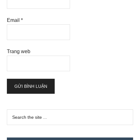
Email
*
Trang web
Sidebar
Search
the
chính
site
...