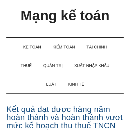
Skip
Skip
Bỏ
Mạng kế toán
to
to
qua
main
secondary
primary
content
menu
sidebar
Kiến
thức
và
KẾ TOÁN
KIỂM TOÁN
TÀI CHÍNH
kinh
nghiệm
làm
THUẾ
QUẢN TRỊ
XUẤT NHẬP KHẨU
kế
toán
LUẬT
KINH TẾ
Kết quả đạt được hàng năm
hoàn thành và hoàn thành vượt
mức kế hoạch thu thuế TNCN