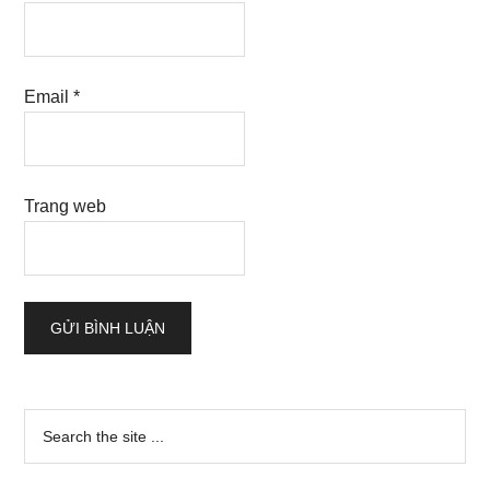
Email
*
Trang web
Sidebar
Search
the
chính
site