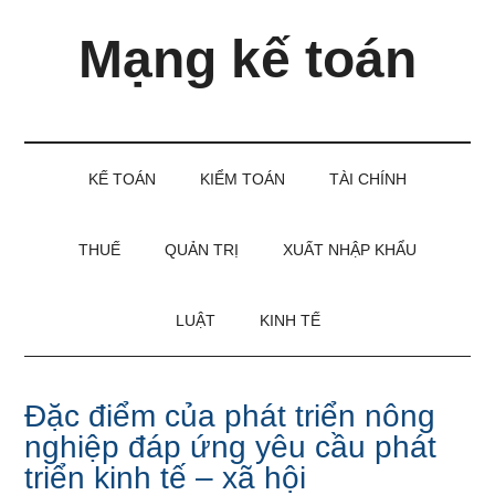
Skip
Skip
Bỏ
Mạng kế toán
to
to
qua
main
secondary
primary
content
menu
sidebar
Kiến
thức
và
KẾ TOÁN
KIỂM TOÁN
TÀI CHÍNH
kinh
nghiệm
làm
THUẾ
QUẢN TRỊ
XUẤT NHẬP KHẨU
kế
toán
LUẬT
KINH TẾ
Đặc điểm của phát triển nông
nghiệp đáp ứng yêu cầu phát
triển kinh tế – xã hội