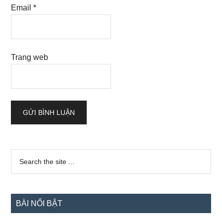
Email
*
Trang web
Sidebar
Search
the
chính
site
...
BÀI NỔI BẬT