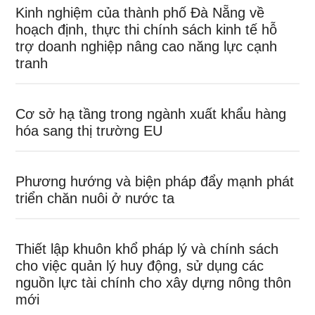
Kinh nghiệm của thành phố Đà Nẵng về
hoạch định, thực thi chính sách kinh tế hỗ
trợ doanh nghiệp nâng cao năng lực cạnh
tranh
Cơ sở hạ tầng trong ngành xuất khẩu hàng
hóa sang thị trường EU
Phương hướng và biện pháp đẩy mạnh phát
triển chăn nuôi ở nước ta
Thiết lập khuôn khổ pháp lý và chính sách
cho việc quản lý huy động, sử dụng các
nguồn lực tài chính cho xây dựng nông thôn
mới