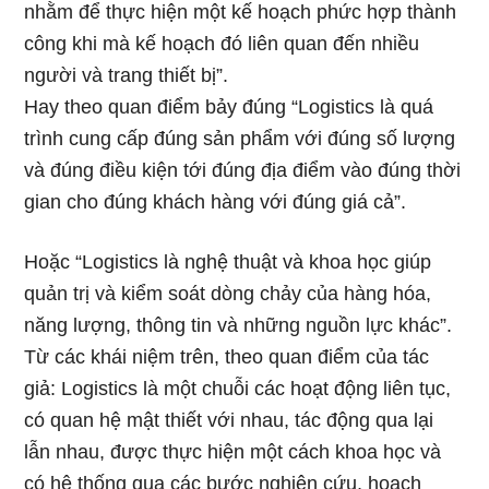
nhằm để thực hiện một kế hoạch phức hợp thành
công khi mà kế hoạch đó liên quan đến nhiều
người và trang thiết bị”.
Hay theo quan điểm bảy đúng “Logistics là quá
trình cung cấp đúng sản phẩm với đúng số lượng
và đúng điều kiện tới đúng địa điểm vào đúng thời
gian cho đúng khách hàng với đúng giá cả”.
Hoặc “Logistics là nghệ thuật và khoa học giúp
quản trị và kiểm soát dòng chảy của hàng hóa,
năng lượng, thông tin và những nguồn lực khác”.
Từ các khái niệm trên, theo quan điểm của tác
giả: Logistics là một chuỗi các hoạt động liên tục,
có quan hệ mật thiết với nhau, tác động qua lại
lẫn nhau, được thực hiện một cách khoa học và
có hệ thống qua các bước nghiên cứu, hoạch