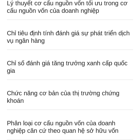
Lý thuyết cơ cấu nguồn vốn tối ưu trong cơ
cấu nguồn vốn của doanh nghiệp
Chỉ tiêu định tính đánh giá sự phát triển dịch
vụ ngân hàng
Chỉ số đánh giá tăng trưởng xanh cấp quốc
gia
Chức năng cơ bản của thị trường chứng
khoán
Phân loại cơ cấu nguồn vốn của doanh
nghiệp căn cứ theo quan hệ sở hữu vốn