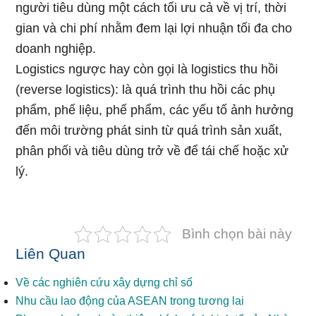
người tiêu dùng một cách tối ưu cả về vị trí, thời
gian và chi phí nhằm đem lại lợi nhuận tối đa cho
doanh nghiệp.
Logistics ngược hay còn gọi là logistics thu hồi
(reverse logistics): là quá trình thu hồi các phụ
phẩm, phế liệu, phế phẩm, các yếu tố ảnh hưởng
đến môi trường phát sinh từ quá trình sản xuất,
phân phối và tiêu dùng trở về để tái chế hoặc xử
lý.
Bình chọn bài này
Liên Quan
Về các nghiên cứu xây dựng chỉ số
Nhu cầu lao động của ASEAN trong tương lai