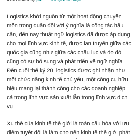
Logistics khởi nguồn từ một hoạt động chuyên
môn trong quân đội với ý nghĩa là công tác hậu
cần, đến nay thuật ngữ logistics đã được áp dụng
cho mọi lĩnh vực kinh tế, được lan truyền giữa các
quốc gia cũng như giữa các châu lục và do đó
cũng có sự bổ sung và phát triển về ngữ nghĩa.
Đến cuối thế kỷ 20, logistics được ghi nhận như
một chức năng kinh tế chủ yếu, một công cụ hữu
hiệu mang lại thành công cho các doanh nghiệp
cả trong lĩnh vực sản xuất lẫn trong lĩnh vực dịch
vụ.
Xu thế của kinh tế thế giới là toàn cầu hóa với ưu
điểm tuyệt đối là làm cho nền kinh tế thế giới phát