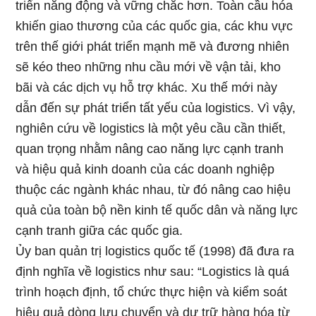
triển năng động và vững chắc hơn. Toàn cầu hóa
khiến giao thương của các quốc gia, các khu vực
trên thế giới phát triển mạnh mẽ và đương nhiên
sẽ kéo theo những nhu cầu mới về vận tải, kho
bãi và các dịch vụ hỗ trợ khác. Xu thế mới này
dẫn đến sự phát triển tất yếu của logistics. Vì vậy,
nghiên cứu về logistics là một yêu cầu cần thiết,
quan trọng nhằm nâng cao năng lực cạnh tranh
và hiệu quả kinh doanh của các doanh nghiệp
thuộc các ngành khác nhau, từ đó nâng cao hiệu
quả của toàn bộ nền kinh tế quốc dân và năng lực
cạnh tranh giữa các quốc gia.
Ủy ban quản trị logistics quốc tế (1998) đã đưa ra
định nghĩa về logistics như sau: “Logistics là quá
trình hoạch định, tổ chức thực hiện và kiểm soát
hiệu quả dòng lưu chuyển và dự trữ hàng hóa từ