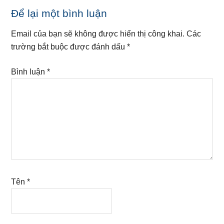
Reader
Để lại một bình luận
Interactions
Email của bạn sẽ không được hiển thị công khai.
Các
trường bắt buộc được đánh dấu
*
Bình luận
*
Tên
*