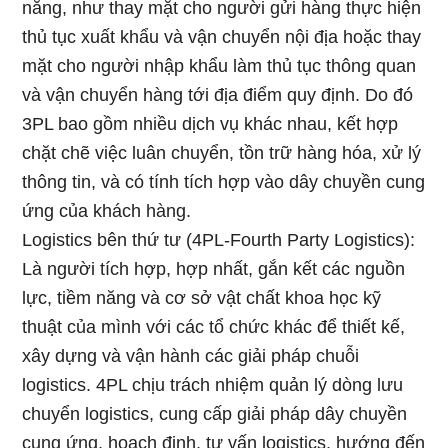
năng, như thay mặt cho người gửi hàng thực hiện
thủ tục xuất khẩu và vận chuyển nội địa hoặc thay
mặt cho người nhập khẩu làm thủ tục thông quan
và vận chuyển hàng tới địa điểm quy định. Do đó
3PL bao gồm nhiều dịch vụ khác nhau, kết hợp
chặt chẽ việc luân chuyển, tồn trữ hàng hóa, xử lý
thông tin, và có tính tích hợp vào dây chuyền cung
ứng của khách hàng.
Logistics bên thứ tư (4PL-Fourth Party Logistics):
Là người tích hợp, hợp nhất, gắn kết các nguồn
lực, tiềm năng và cơ sở vật chất khoa học kỹ
thuật của mình với các tổ chức khác để thiết kế,
xây dựng và vận hành các giải pháp chuỗi
logistics. 4PL chịu trách nhiệm quản lý dòng lưu
chuyển logistics, cung cấp giải pháp dây chuyền
cung ứng, hoạch định, tư vấn logistics, hướng đến