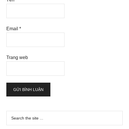
Email
*
Trang web
Sidebar
Search
the
chính