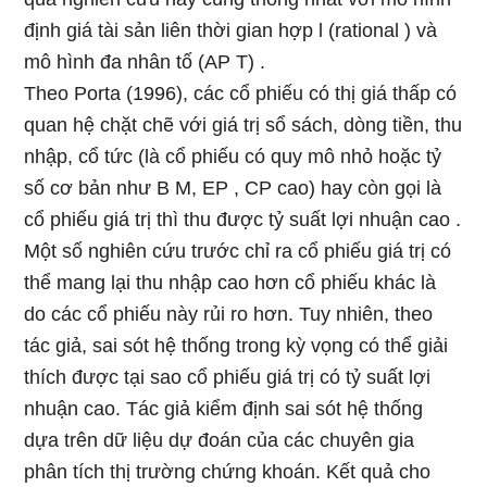
định giá tài sản liên thời gian hợp l (rational ) và
mô hình đa nhân tố (AP T) .
Theo Porta (1996), các cổ phiếu có thị giá thấp có
quan hệ chặt chẽ với giá trị sổ sách, dòng tiền, thu
nhập, cổ tức (là cổ phiếu có quy mô nhỏ hoặc tỷ
số cơ bản như B M, EP , CP cao) hay còn gọi là
cổ phiếu giá trị thì thu được tỷ suất lợi nhuận cao .
Một số nghiên cứu trước chỉ ra cổ phiếu giá trị có
thể mang lại thu nhập cao hơn cổ phiếu khác là
do các cổ phiếu này rủi ro hơn. Tuy nhiên, theo
tác giả, sai sót hệ thống trong kỳ vọng có thể giải
thích được tại sao cổ phiếu giá trị có tỷ suất lợi
nhuận cao. Tác giả kiểm định sai sót hệ thống
dựa trên dữ liệu dự đoán của các chuyên gia
phân tích thị trường chứng khoán. Kết quả cho