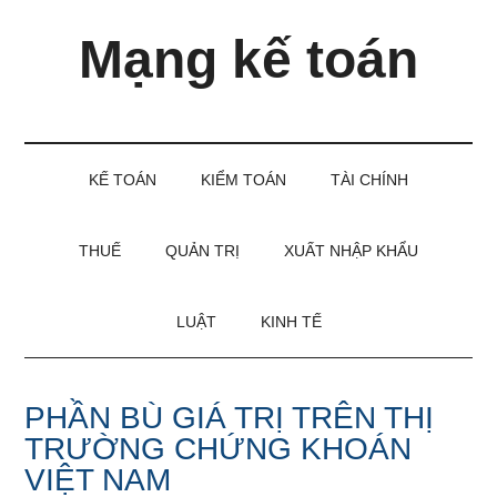
Skip
Skip
Bỏ
Mạng kế toán
to
to
qua
main
secondary
primary
content
menu
sidebar
Kiến
thức
và
KẾ TOÁN
KIỂM TOÁN
TÀI CHÍNH
kinh
nghiệm
làm
THUẾ
QUẢN TRỊ
XUẤT NHẬP KHẨU
kế
toán
LUẬT
KINH TẾ
PHẦN BÙ GIÁ TRỊ TRÊN THỊ
TRƯỜNG CHỨNG KHOÁN
VIỆT NAM