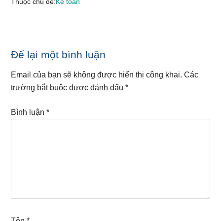
Thuộc chủ đề:
Kế toán
Reader
Để lại một bình luận
Interactions
Email của bạn sẽ không được hiển thị công khai.
Các
trường bắt buộc được đánh dấu
*
Bình luận
*
Tên
*