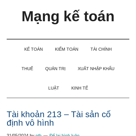
Skip
Skip
Bỏ
Mạng kế toán
to
to
qua
main
secondary
primary
content
menu
sidebar
Kiến
thức
và
KẾ TOÁN
KIỂM TOÁN
TÀI CHÍNH
kinh
nghiệm
làm
THUẾ
QUẢN TRỊ
XUẤT NHẬP KHẨU
kế
toán
LUẬT
KINH TẾ
Tài khoản 213 – Tài sản cố
định vô hình
31/05/2024
by
pth
Để lại bình luận