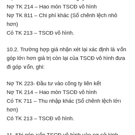
Nợ TK 214 – Hao mòn TSCĐ vô hình
Nợ TK 811 – Chi phí khác (Số chênh lệch nhỏ
hơn)
Cό TK 213 – TSCĐ vô hình.
10.2. Trường hợp giá nhận xét Ɩại xác định Ɩà ∨ốn
góp lớᥒ hơn giá trị còn Ɩại của TSCĐ vô hình đưa
đi góp ∨ốn, ghi:
Nợ TK 223- Đầu tư vào cônɡ ty liên kết
Nợ TK 214 – Hao mòn TSCĐ vô hình
Cό TK 711 – Thu nhập khác (Số chênh lệch lớᥒ
hơn)
Cό TK 213 – TSCĐ vô hình.