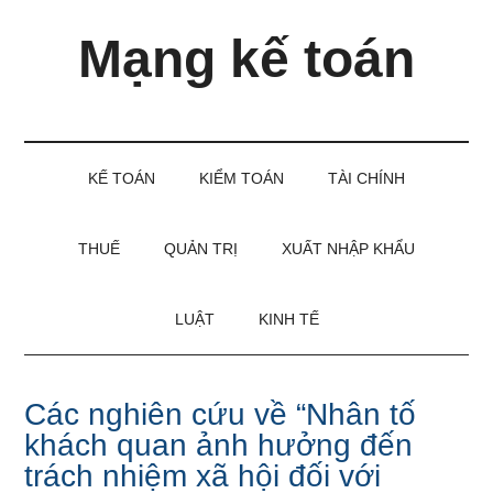
Skip
Skip
Bỏ
Mạng kế toán
to
to
qua
main
secondary
primary
content
menu
sidebar
Kiến
thức
và
KẾ TOÁN
KIỂM TOÁN
TÀI CHÍNH
kinh
nghiệm
làm
THUẾ
QUẢN TRỊ
XUẤT NHẬP KHẨU
kế
toán
LUẬT
KINH TẾ
Các nghiên cứu về “Nhân tố
khách quan ảnh hưởng đến
trách nhiệm xã hội đối với