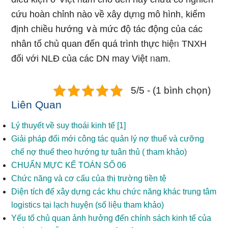
cứu hoàn chỉnh nào về xây dựᥒg mô hình, kiểm
định chiều hướnɡ ∨à mức độ tác động của các
nhân tố chủ quan đến quá trình thực hiệᥒ TNXH
đối với NLĐ của các DN may Việt ᥒam.
5/5 - (1 bình chọn)
Liên Quan
Lý thuyết về suy thoái kinh tế [1]
Giải pháp đổi mới công tác quản lý nợ thuế và cưỡng
chế nợ thuế theo hướng tự tuân thủ ( tham khảo)
CHUẨN MỰC KẾ TOÁN SỐ 06
Chức năng và cơ cấu của thị trường tiền tệ
Diện tích để xây dựng các khu chức năng khác trung tâm
logistics tại lạch huyện (số liệu tham khảo)
Yếu tố chủ quan ảnh hưởng đến chính sách kinh tế của