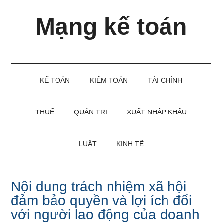
Skip
Skip
Bỏ
Mạng kế toán
to
to
qua
main
secondary
primary
content
menu
sidebar
Kiến
thức
và
KẾ TOÁN
KIỂM TOÁN
TÀI CHÍNH
kinh
nghiệm
làm
THUẾ
QUẢN TRỊ
XUẤT NHẬP KHẨU
kế
toán
LUẬT
KINH TẾ
Nội dung trách nhiệm xã hội
đảm bảo quyền và lợi ích đối
với người lao động của doanh