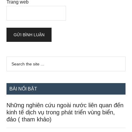
Trang web
Sidebar
Search
the
chính
site
...
BÀI NỔI BẬT
Những nghiên cứu ngoài nước liên quan đến
kinh tế dịch vụ trong phát triển vùng biển,
đảo ( tham khảo)