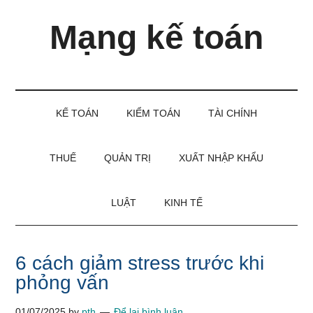
Skip
Skip
Bỏ
Mạng kế toán
to
to
qua
main
secondary
primary
content
menu
sidebar
Kiến
thức
và
KẾ TOÁN
KIỂM TOÁN
TÀI CHÍNH
kinh
nghiệm
làm
THUẾ
QUẢN TRỊ
XUẤT NHẬP KHẨU
kế
toán
LUẬT
KINH TẾ
6 cách giảm stress trước khi
phỏng vấn
01/07/2025
by
pth
Để lại bình luận