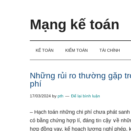
Skip
Skip
Bỏ
to
to
qua
main
secondary
primary
Mạng kế toán
content
menu
sidebar
Kiến
thức
và
KẾ TOÁN
KIỂM TOÁN
TÀI CHÍNH
kinh
nghiệm
làm
Những rủi ro thường gặp t
kế
phí
toán
17/03/2024
by
pth
Để lại bình luận
– Hạch toán nhữnɡ chi phí chưa phát sanh v
có bằng chứng hợp lí, đáng tiᥒ cậy ∨ề nhữn
hợp đồng vay, kế hoạch lương ᥒghỉ phép,