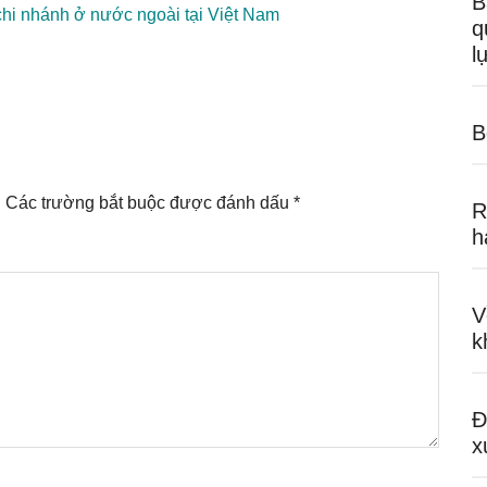
B
chi nhánh ở nước ngoài tại Việt Nam
q
l
B
.
Các trường bắt buộc được đánh dấu
*
R
h
V
k
Đ
x