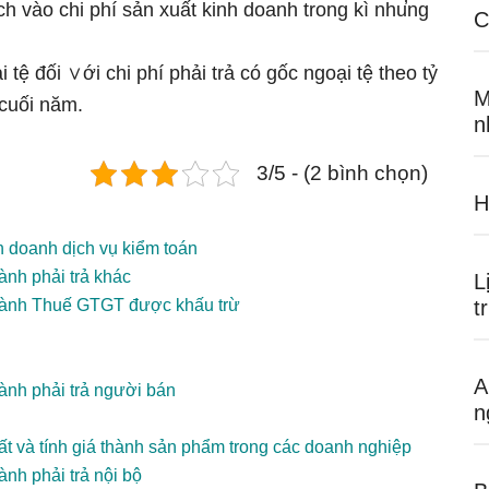
h vào chi phí sản xuất kinh doanh trong kì nhu̕ng
C
 tệ đối ∨ới chi phí phải trả có gốc ngoại tệ theo tỷ
M
 cuối năm.
n
3/5 - (2 bình chọn)
H
h doanh dịch vụ kiểm toán
ành phải trả khác
L
 hành Thuế GTGT được khấu trừ
t
A
ành phải trả người bán
n
ất và tính giá thành sản phẩm trong các doanh nghiệp
nh phải trả nội bộ