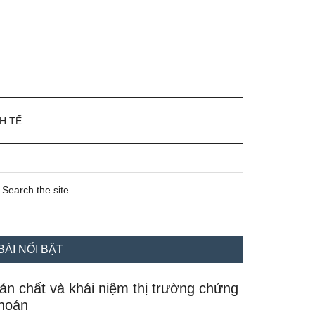
H TẾ
idebar
earch
e
hính
te
BÀI NỔI BẬT
ản chất và khái niệm thị trường chứng
hoán