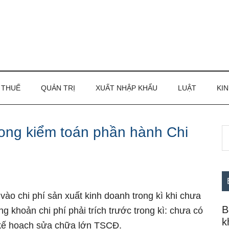
THUẾ
QUẢN TRỊ
XUẤT NHẬP KHẨU
LUẬT
KIN
rong kiểm toán phần hành Chi
S
S
th
c
si
...
ào chi phí sản xuất kinh doanh trong kì khi chưa
B
g khoản chi phí phải trích trước trong kì: chưa có
k
 kế hoạch sửa chữa Ɩớn TSCĐ.