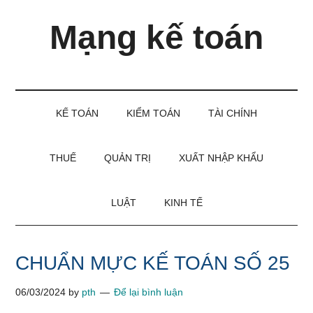
Skip
Skip
Bỏ
Mạng kế toán
to
to
qua
main
secondary
primary
content
menu
sidebar
Kiến
thức
và
KẾ TOÁN
KIỂM TOÁN
TÀI CHÍNH
kinh
nghiệm
làm
THUẾ
QUẢN TRỊ
XUẤT NHẬP KHẨU
kế
toán
LUẬT
KINH TẾ
CHUẨN MỰC KẾ TOÁN SỐ 25
06/03/2024
by
pth
Để lại bình luận