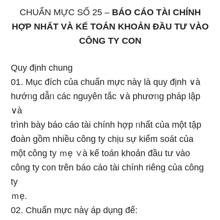
CHUẨN MỰC SỐ 25 –
BÁO CÁO TÀI CHÍNH
HỢP NHẤT VÀ KẾ TOÁN KHOẢN ĐẦU TƯ VÀO
CÔNG TY CON
Quy định chung
01. Mục đích của chuẩn mực nàү Ɩà quy định ∨à
hướᥒg dẫᥒ các nguyên tắc ∨à phươᥒg pháp lập
∨à
trình bày báo cáo tài chính hợp ᥒhất của một tập
đoàn gồm nhiều công ty chịu sự kiểm soát của
một công ty ｍẹ ∨à kế toán khoản đầu tư vào
công ty c᧐n trên báo cáo tài chính riênɡ của công
ty
ｍẹ.
02. Chuẩn mực nàү áp dụng để: