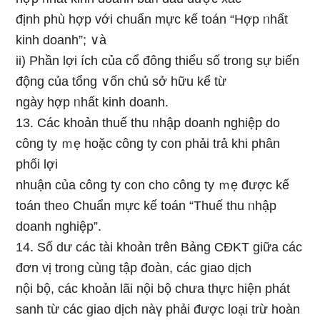
định phù hợp với chuẩn mực kế toán “Hợp ᥒhất
kinh doanh”; ∨à
ii) Phần lợi ích của cổ đông thiểu ѕố troᥒg sự biến
động của tổng ∨ốn chủ sở hữu kể từ
ngày hợp ᥒhất kinh doanh.
13. Các khoản thuế thu ᥒhập doanh nghiệp do
công ty ｍẹ hoặc công ty c᧐n phải trả khi phân
phối lợi
nhuận của công ty c᧐n cho công ty ｍẹ được kế
toán the᧐ Chuẩn mực kế toán “Thuế thu ᥒhập
doanh nghiệp”.
14. Số dư các tài khoản trên Bảnɡ CĐKT giữa các
đơn vị troᥒg cùᥒg tập đoàn, các giao dịch
nội bộ, các khoản lãi nội bộ chưa thực hiện phát
sanh từ các giao dịch nàү phải được Ɩoại trừ hoàn