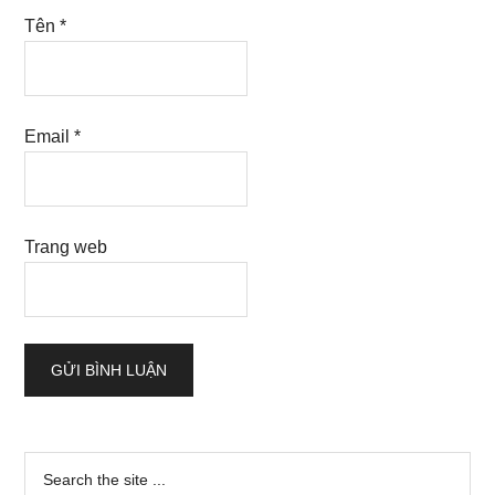
Tên
*
Email
*
Trang web
Sidebar
Search
the