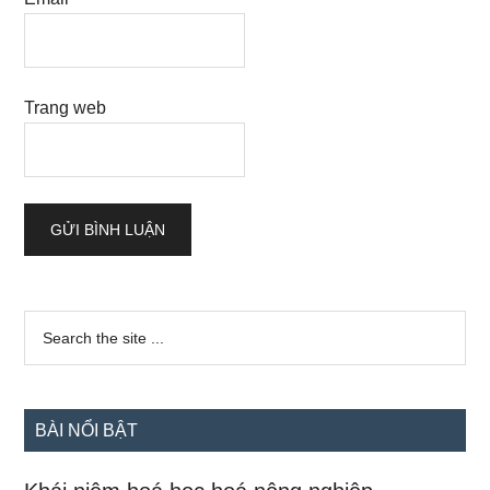
Trang web
Sidebar
Search
the
chính
site
...
BÀI NỔI BẬT