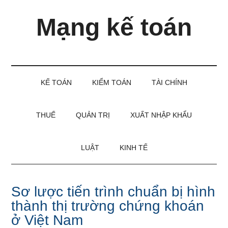
Skip
Skip
Bỏ
Mạng kế toán
to
to
qua
main
secondary
primary
content
menu
sidebar
Kiến
thức
và
KẾ TOÁN
KIỂM TOÁN
TÀI CHÍNH
kinh
nghiệm
làm
THUẾ
QUẢN TRỊ
XUẤT NHẬP KHẨU
kế
toán
LUẬT
KINH TẾ
Sơ lược tiến trình chuẩn bị hình
thành thị trường chứng khoán
ở Việt Nam