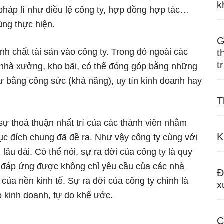
k
pháp lí như điều lệ công ty, hợp đồng hợp tác…
ùng thực hiện.
G
nh chất tài sản vào công ty. Trong đó ngoài các
t
t
ai, nhà xưởng, kho bãi, có thể đóng góp bằng những
hư bằng công sức (khả năng), uy tín kinh doanh hay
T
sự thoả thuận nhất trí của các thành viên nhằm
K
c đích chung đã đề ra. Như vậy công ty cùng với
n lâu dài. Có thể nói, sự ra đời của công ty là quy
g, đáp ứng được không chỉ yêu cầu của các nhà
Đ
ủa nền kinh tế. Sự ra đời của công ty chính là
x
o kinh doanh, tự do khế ước.
C