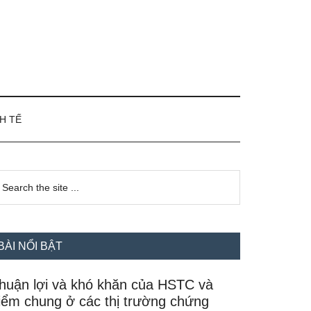
H TẾ
idebar
earch
e
hính
te
BÀI NỔI BẬT
huận lợi và khó khăn của HSTC và
iểm chung ở các thị trường chứng