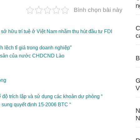
n
Bình chọn bài này
C
 sở hữu trí tuệ ở Việt Nam nhằm thu hút đầu tư FDI
c
lệch tỉ giá trong doanh nghiệp”
ông sản của nước CHDCND Lào
B
G
ộng
V
độ trích lập và sử dụng các khoản dự phòng “
 sung quyết định 15-2006 BTC “
N
N