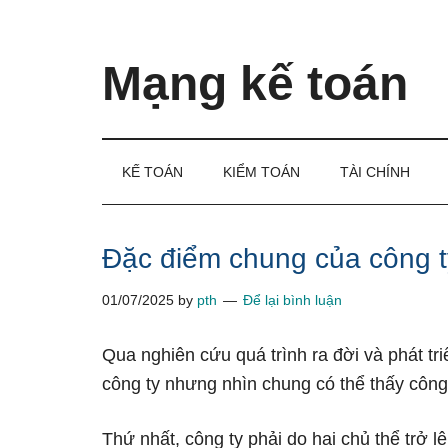
Skip
Skip
Bỏ
to
to
qua
main
secondary
primary
Mạng kế toán
content
menu
sidebar
Kiến
thức
và
KẾ TOÁN
KIỂM TOÁN
TÀI CHÍNH
kinh
nghiệm
làm
Đặc điểm chung của công ty
kế
01/07/2025
by
pth
Để lại bình luận
toán
Qua nghiên cứu quá trình ra đời và phát t
công ty nhưng nhìn chung có thể thấy công
Thứ nhất, công ty phải do hai chủ thể trở lê