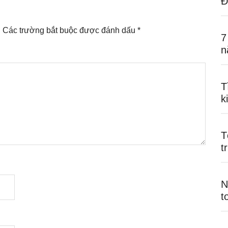
Đ
.
Các trường bắt buộc được đánh dấu
*
7
n
T
k
T
t
N
t