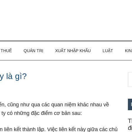
THUẾ
QUẢN TRỊ
XUẤT NHẬP KHẨU
LUẬT
KIN
 là gì?
S
S
th
c
si
...
riển, cũng như qua các quan niệm khác nhau về
 ty có những đặc điểm cơ bản sau:
T
đ
n liên kết thành lập. Việc liên kết này giữa các chủ