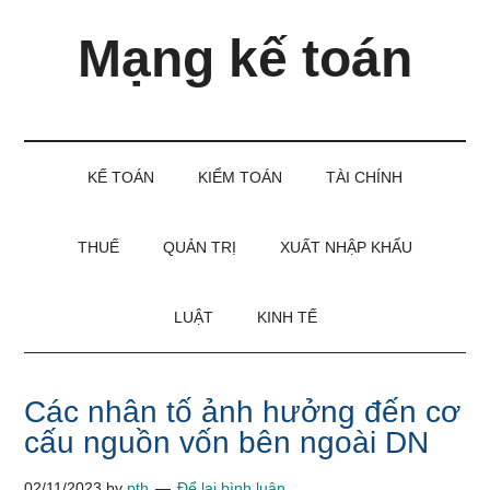
Skip
Skip
Bỏ
Mạng kế toán
to
to
qua
main
secondary
primary
content
menu
sidebar
Kiến
thức
và
KẾ TOÁN
KIỂM TOÁN
TÀI CHÍNH
kinh
nghiệm
làm
THUẾ
QUẢN TRỊ
XUẤT NHẬP KHẨU
kế
toán
LUẬT
KINH TẾ
Các nhân tố ảnh hưởng đến cơ
cấu nguồn vốn bên ngoài DN
02/11/2023
by
pth
Để lại bình luận