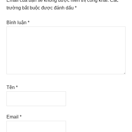
Email của bạn sẽ không được hiển thị công khai.
Các
trường bắt buộc được đánh dấu
*
Bình luận
*
Tên
*
Email
*