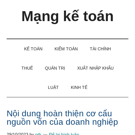
Skip
Skip
Bỏ
Mạng kế toán
to
to
qua
main
secondary
primary
content
menu
sidebar
Kiến
thức
và
KẾ TOÁN
KIỂM TOÁN
TÀI CHÍNH
kinh
nghiệm
làm
THUẾ
QUẢN TRỊ
XUẤT NHẬP KHẨU
kế
toán
LUẬT
KINH TẾ
Nội dung hoàn thiện cơ cấu
nguồn vốn của doanh nghiệp
29/10/2023
by
pth
Để lại bình luận