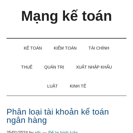
Skip
Skip
Bỏ
Mạng kế toán
to
to
qua
main
secondary
primary
content
menu
sidebar
Kiến
thức
và
KẾ TOÁN
KIỂM TOÁN
TÀI CHÍNH
kinh
nghiệm
làm
THUẾ
QUẢN TRỊ
XUẤT NHẬP KHẨU
kế
toán
LUẬT
KINH TẾ
Phân loại tài khoản kế toán
ngân hàng
25/01/2024
by
pth
Để lại bình luận