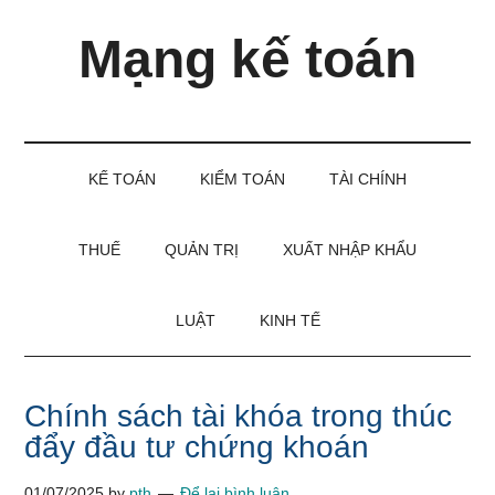
Skip
Skip
Bỏ
Mạng kế toán
to
to
qua
main
secondary
primary
content
menu
sidebar
Kiến
thức
và
KẾ TOÁN
KIỂM TOÁN
TÀI CHÍNH
kinh
nghiệm
làm
THUẾ
QUẢN TRỊ
XUẤT NHẬP KHẨU
kế
toán
LUẬT
KINH TẾ
Chính sách tài khóa trong thúc
đẩy đầu tư chứng khoán
01/07/2025
by
pth
Để lại bình luận