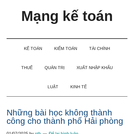
Skip
Skip
Bỏ
Mạng kế toán
to
to
qua
main
secondary
primary
content
menu
sidebar
Kiến
thức
và
KẾ TOÁN
KIỂM TOÁN
TÀI CHÍNH
kinh
nghiệm
làm
THUẾ
QUẢN TRỊ
XUẤT NHẬP KHẨU
kế
toán
LUẬT
KINH TẾ
Những bài học không thành
công cho thành phố Hải phòng
01/07/2025
by
pth
Để lại bình luận